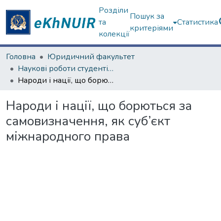
Розділи
Пошук за
та
Статистика
критеріями
колекції
Головна
Юридичний факультет
Наукові роботи студентів та аспірантів. Юридичний факультет
Народи і нації, що борються за самовизначення, як суб’єкт міжнародного права
Народи і нації, що борються за
самовизначення, як суб’єкт
міжнародного права