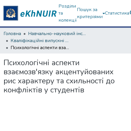
Розділи
Пошук за
та
Статистика
критеріями
колекції
Головна
Навчально-науковий інститут «Українська інженерно-педагогічна академія»
Кваліфікаційні випускні роботи бакалаврів. Навчально-науковий інститут «Українська інженерно-педагогічна академія»
Психологічні аспекти взаємозв'язку акцентуйованих рис характеру та схильності до конфліктів у студентів
Психологічні аспекти
взаємозв'язку акцентуйованих
рис характеру та схильності до
конфліктів у студентів