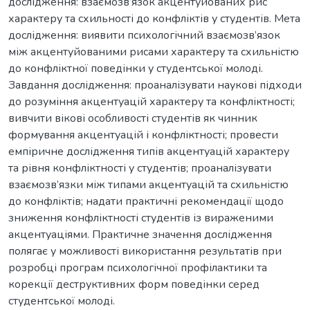
дослідження: взаємозв’язок акцентуйованих рис
характеру та схильності до конфліктів у студентів. Мета
дослідження: виявити психологічний взаємозв’язок
між акцентуйованими рисами характеру та схильністю
до конфліктної поведінки у студентської молоді.
Завдання дослідження: проаналізувати наукові підходи
до розуміння акцентуацій характеру та конфліктності;
вивчити вікові особливості студентів як чинник
формування акцентуацій і конфліктності; провести
емпіричне дослідження типів акцентуацій характеру
та рівня конфліктності у студентів; проаналізувати
взаємозв’язки між типами акцентуацій та схильністю
до конфліктів; надати практичні рекомендації щодо
зниження конфліктності студентів із вираженими
акцентуаціями. Практичне значення дослідження
полягає у можливості використання результатів при
розробці програм психологічної профілактики та
корекції деструктивних форм поведінки серед
студентської молоді.