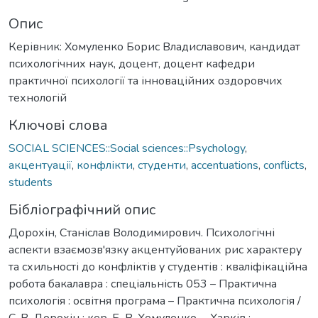
Опис
Керівник: Хомуленко Борис Владиславович, кандидат
психологічних наук, доцент, доцент кафедри
практичної психології та інноваційних оздоровчих
технологій
Ключові слова
SOCIAL SCIENCES::Social sciences::Psychology
,
акцентуації
,
конфлікти
,
студенти
,
accentuations
,
conflicts
,
students
Бібліографічний опис
Дорохін, Станіслав Володимирович. Психологічні
аспекти взаємозв'язку акцентуйованих рис характеру
та схильності до конфліктів у студентів : кваліфікаційна
робота бакалавра : спеціальність 053 – Практична
психологія : освітня програма – Практична психологія /
С. В. Дорохін ; кер. Б. В. Хомуленко. – Харків :