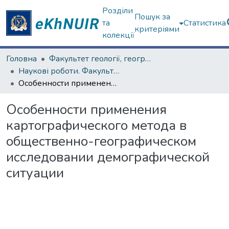
Розділи
Пошук за
та
Статистика
критеріями
колекції
Головна
Факультет геології, географіії, рекреації і туризму
Наукові роботи. Факультет геології, географіії, рекреації і туризму
Особенности применения картографического метода в общественно-географическом исследовании демографической ситуации
Особенности применения
картографического метода в
общественно-географическом
исследовании демографической
ситуации