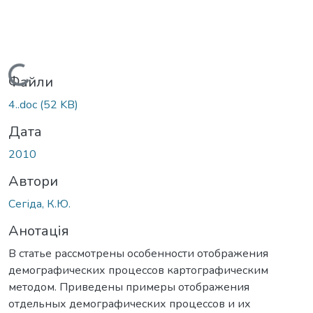
Вантажиться...
Файли
4..doc
(52 KB)
Дата
2010
Автори
Сегіда, К.Ю.
Анотація
В статье рассмотрены особенности отображения
демографических процессов картографическим
методом. Приведены примеры отображения
отдельных демографических процессов и их