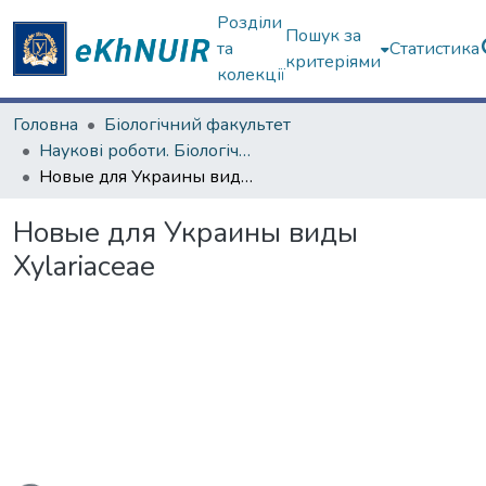
Розділи
Пошук за
та
Статистика
критеріями
колекції
Головна
Біологічний факультет
Наукові роботи. Біологічний факультет
Новые для Украины виды Xylariaceae
Новые для Украины виды
Xylariaceae