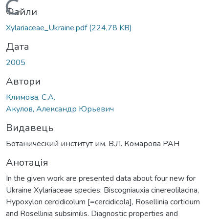
Вантажиться...
Файли
Xylariaceae_Ukraine.pdf
(224,78 KB)
Дата
2005
Автори
Климова, С.А.
Акулов, Александр Юрьевич
Видавець
Ботанический институт им. В.Л. Комарова РАН
Анотація
In the given work are presented data about four new for
Ukraine Xylariaceae species: Biscogniauxia cinereolilacina,
Hypoxylon cercidicolum [=cercidicola], Rosellinia corticium
and Rosellinia subsimilis. Diagnostic properties and