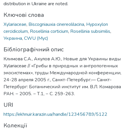
distribution in Ukraine are noted.
Ключові слова
Xylariaceae
,
Biscogniauxia cinereolilacina
,
Hypoxylon
cercidicolum
,
Rosellinia corticium
,
Rosellinia subsimilis
,
Украина
,
CWU (Myc)
Бібліографічний опис
Климова С.А., Акулов А.Ю., Новые для Украины виды
Xylariaceae // «Грибы в природных и антропогенных
экосистемах», труды Международной конференции,
24-28 апреля 2005 г., Санкт-Петербург.— Санкт-
Петербург: Ботанический институт им. В.Л. Комарова
РАН. − 2005. − Т.1, − С. 259-263.
URI
https://ekhnuir.karazin.ua/handle/123456789/5122
Колекції