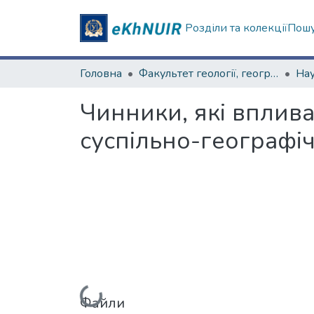
Розділи та колекції
Пошу
Головна
Факультет геології, географіії, рекреації і туризму
Чинники, які вплива
суспільно-географіч
Вантажиться...
Файли