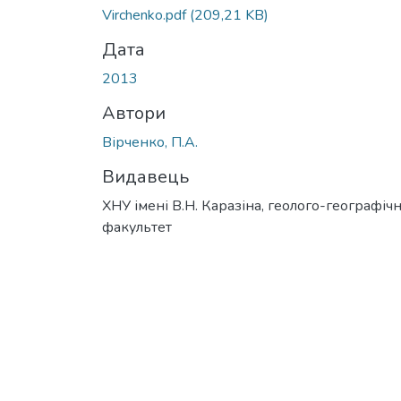
Virchenkо.pdf
(209,21 KB)
Дата
2013
Автори
Вірченко, П.А.
Видавець
ХНУ імені В.Н. Каразіна, геолого-географіч
факультет