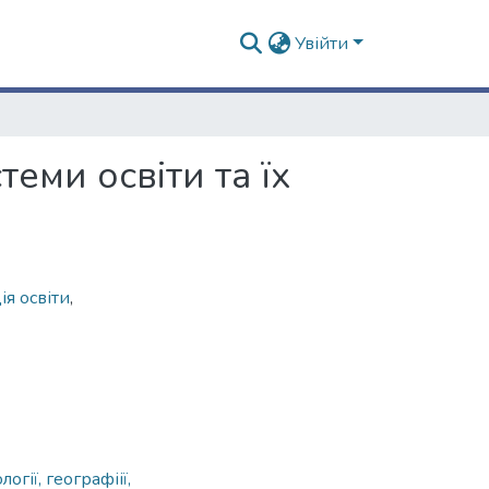
Увійти
еми освіти та їх
ія освіти
,
огії, географіії,