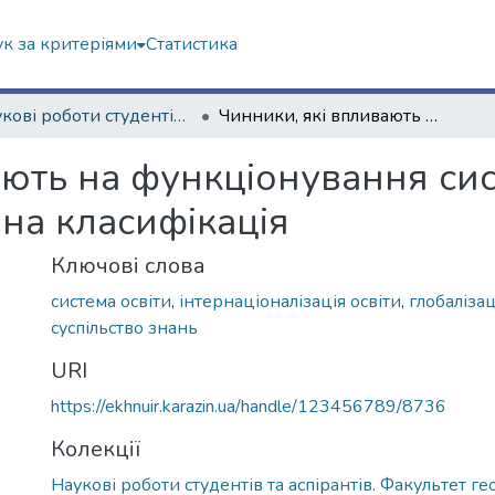
к за критеріями
Статистика
Наукові роботи студентів та аспірантів. Факультет геології, географіії, рекреації і туризму
Чинники, які впливають на функціонування системи освіти та їх суспільно-географічна класифікація
ють на функціонування сист
на класифікація
Ключові слова
система освіти
,
інтернаціоналізація освіти
,
глобалізац
суспільство знань
URI
https://ekhnuir.karazin.ua/handle/123456789/8736
Колекції
Наукові роботи студентів та аспірантів. Факультет геол