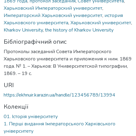
1869 года
,
протокол заседания
,
Совет университета
,
Харьковский Императорский университет
,
Императорский Харьковский университет
,
история
Харьковского университета
,
Харьковский университет
,
Kharkov University
,
the history of Kharkov University
Бібліографічний опис
Протоколы заседаний Совета Императорского
Харьковского университета и приложения к ним. 1869
года. № 1. – Харьков: В Университетской типографии,
1869. – 19 с.
URI
https://ekhnuir.karazin.ua/handle/123456789/13994
Колекції
01. Історія університету
1. Перші видання Імператорського Харківського
університету