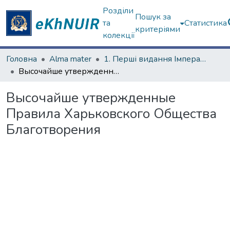
Розділи
Пошук за
та
Статистика
критеріями
колекції
Головна
Alma mater
1. Перші видання Імператорського Харківського університету
Высочайше утвержденные Правила Харьковского Общества Благотворения
Высочайше утвержденные
Правила Харьковского Общества
Благотворения