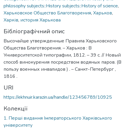
philosophy subjects::History subjects::History of science
,
Харьковское Общество Благотворения
,
Харьков
,
Харків
,
история Харькова
Бібліографічний опис
Высочайше утвержденные Правила Харьковского
Общества Благотворения. – Харьков : В
Университетской типографии, 1812. – 39 с. // Новый
способ винокурения посредством водяных паров. (В
пользу военных инвалидов ) . – Санкт-Петербург ,
1816 .
URI
https://ekhnuir.karazin.ua/handle/123456789/10925
Колекції
1. Перші видання Імператорського Харківського
університету