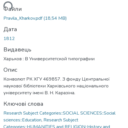
ься...
Файли
Pravila_Kharkov.pdf
(18,54 MB)
Дата
1812
Видавець
Харьков : В Университетской типографии
Опис
Конволют РК ХГУ 469857. З фонду Центральної
наукової бібліотеки Харківського національного
університету імені В. Н. Каразіна.
Ключові слова
Research Subject Categories::SOCIAL SCIENCES::Social
sciences::Education
,
Research Subject
Categories::HUMANITIES and RELIGION::History and