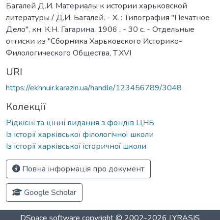
Багалей Д.И. Материалы к истории харьковской
литературы / Д.И. Багалей. - Х. : Типография "Печатное
Дело", кн. К.Н. Гагарина, 1906 . - 30 с. - Отдельные
оттиски из "Сборника Харьковского Историко-
Филологического Общества, Т.XVI
URI
https://ekhnuir.karazin.ua/handle/123456789/3048
Колекції
Рідкісні та цінні видання з фондів ЦНБ
Із історії харківської філологічної школи
Із історії харківської історичної школи
Повна інформація про документ
Google Scholar
DSpace software
copyright © 2002-2026
LYRASIS