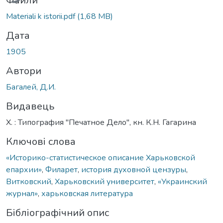
Файли
Materiali k istorii.pdf
(1,68 MB)
Дата
1905
Автори
Багалей, Д.И.
Видавець
Х. : Типография "Печатное Дело", кн. К.Н. Гагарина
Ключові слова
«Историко-статистическое описание Харьковской
епархии»
,
Филарет
,
история духовной цензуры
,
Витковский
,
Харьковский университет
,
«Украинский
журнал»
,
харьковская литература
Бібліографічний опис