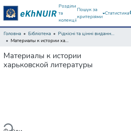
Розділи
Пошук за
та
Статистика
критеріями
колекції
Головна
Бібліотека
Рідкісні та цінні видання з фондів ЦНБ
Материалы к истории харьковской литературы
Материалы к истории
харьковской литературы
ься...