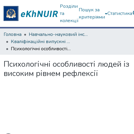
Розділи
Пошук за
та
Статистика
критеріями
колекції
Головна
Навчально-науковий інститут «Українська інженерно-педагогічна академія»
Кваліфікаційні випускні роботи магістрів. Навчально-науковий інститут «Українська інженерно-педагогічна академія»
Психологічні особливості людей із високим рівнем рефлексії
Психологічні особливості людей із
високим рівнем рефлексії
ься...