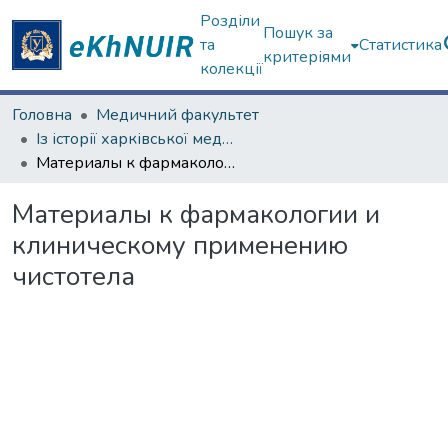
Розділи
Пошук за
та
Статистика
критеріями
колекції
Головна
Медичний факультет
Із історії харківської медичної школи
Материалы к фармакологии и клиническому применению чистотела
Материалы к фармакологии и
клиническому применению
чистотела