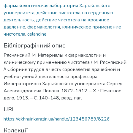
фармакологическая лаборатория Харьковского
университета
,
действие чистотела на сердечную
деятельность
,
действие чистотела на кровяное
давление
,
фармакология
,
клиническое применение
чистотела
,
celandine
Бібліографічний опис
Ряснянский М. Материалы к фармакологии и
клиническому применению чистотела / М. Ряснянский
// Сборник трудов в честь сорокалетия врачебной и
учебно-ученой деятельности профессора
Императорского Харьковского университета Сергея
Александровича Попова. 1872–1912. – Х. : Печатное
дело, 1913. – С. 140–148, разд. паг.
URI
https://ekhnuir.karazin.ua/handle/123456789/8226
Колекції