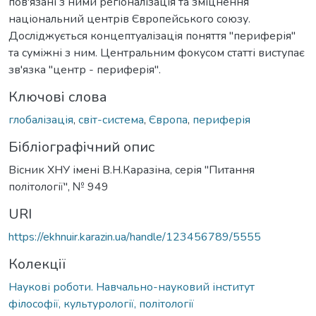
пов'язані з ними регіоналізація та зміцнення
національний центрів Європейського союзу.
Досліджується концептуалізація поняття "периферія"
та суміжні з ним. Центральним фокусом статті виступає
зв'язка "центр - периферія".
Ключові слова
глобалізація
,
світ-система
,
Європа
,
периферія
Бібліографічний опис
Вісник ХНУ імені В.Н.Каразіна, серія "Питання
політології", № 949
URI
https://ekhnuir.karazin.ua/handle/123456789/5555
Колекції
Наукові роботи. Навчально-науковий інститут
філософії, культурології, політології