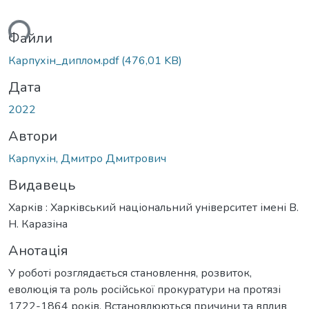
ься...
Файли
Карпухін_диплом.pdf
(476,01 KB)
Дата
2022
Автори
Карпухін, Дмитро Дмитрович
Видавець
Харків : Харківський національний університет імені В.
Н. Каразіна
Анотація
У роботі розглядається становлення, розвиток,
еволюція та роль російської прокуратури на протязі
1722-1864 років. Встановлюються причини та вплив