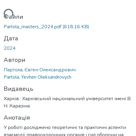
ться...
Файли
Partola_masters_2024.pdf
(618,16 KB)
Дата
2024
Автори
Партола, Євген Олександрович
Partola, Yevhen Oleksandrovych
Видавець
Харків : Харківський національний університет імені В.
Н. Каразіна
Анотація
У роботі досліджено теоретичні та практичні аспекти
взаємодії правоохоронних органів і сил оборони на