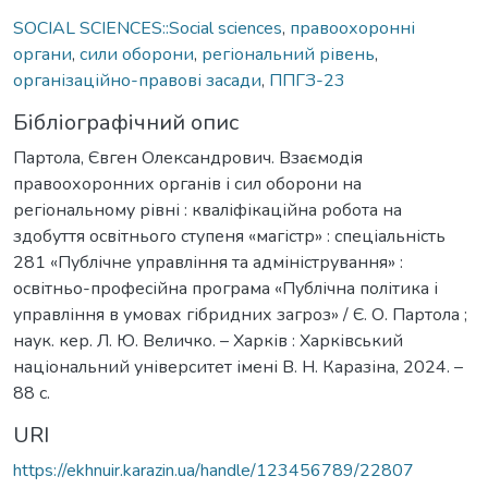
SOCIAL SCIENCES::Social sciences
,
правоохоронні
органи
,
сили оборони
,
регіональний рівень
,
організаційно-правові засади
,
ППГЗ-23
Бібліографічний опис
Партола, Євген Олександрович. Взаємодія
правоохоронних органів і сил оборони на
регіональному рівні : кваліфікаційна робота на
здобуття освітнього ступеня «магістр» : спеціальність
281 «Публічне управління та адміністрування» :
освітньо-професійна програма «Публічна політика і
управління в умовах гібридних загроз» / Є. О. Партола ;
наук. кер. Л. Ю. Величко. – Харків : Харківський
національний університет імені В. Н. Каразіна, 2024. –
88 с.
URI
https://ekhnuir.karazin.ua/handle/123456789/22807