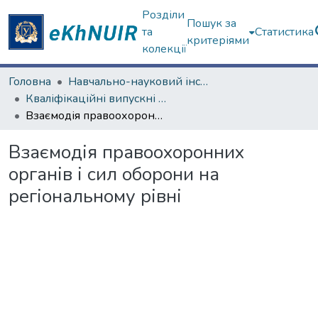
Розділи
Пошук за
та
Статистика
критеріями
колекції
Головна
Навчально-науковий інститут "Інститут державного управління"
Кваліфікаційні випускні роботи магістрів. Інститут державного управління
Взаємодія правоохоронних органів і сил оборони на регіональному рівні
Взаємодія правоохоронних
органів і сил оборони на
регіональному рівні