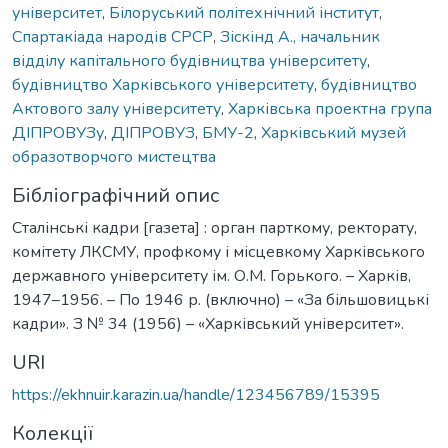
університет
,
Білоруський політехнічний інститут
,
Спартакіада народів СРСР
,
Зіскінд А., начальник
відділу капітального будівництва університету
,
будівництво Харківського університету
,
будівництво
Актового залу університету
,
Харківська проектна група
ДІПРОВУЗу
,
ДІПРОВУЗ
,
БМУ-2
,
Харківський музей
образотворчого мистецтва
Бібліографічний опис
Сталінські кадри [газета] : орган парткому, ректорату,
комітету ЛКСМУ, профкому і місцевкому Харківського
державного університету ім. О.М. Горького. – Харків,
1947–1956. – По 1946 р. (включно) – «За більшовицькі
кадри». З № 34 (1956) – «Харківський університет».
URI
https://ekhnuir.karazin.ua/handle/123456789/15395
Колекції