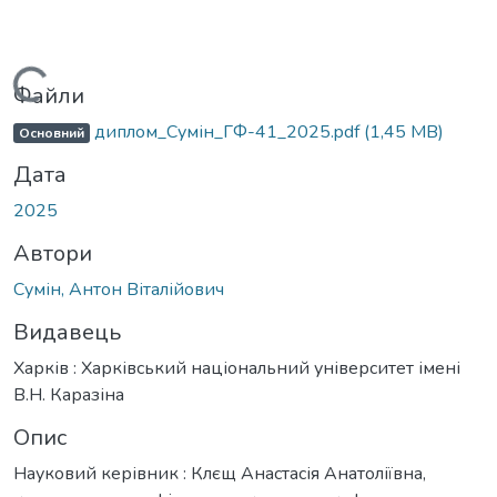
Вантажиться...
Файли
диплом_Сумін_ГФ-41_2025.pdf
(1,45 MB)
Основний
Дата
2025
Автори
Сумін, Антон Віталійович
Видавець
Харків : Харківський національний університет імені
В.Н. Каразіна
Опис
Науковий керівник : Клєщ Анастасія Анатоліївна,