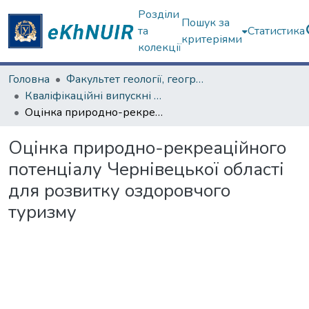
Розділи
Пошук за
та
Статистика
критеріями
колекції
Головна
Факультет геології, географіії, рекреації і туризму
Кваліфікаційні випускні роботи бакалаврів. Факультет геології, географіії, рекреації і туризму
Оцінка природно-рекреаційного потенціалу Чернівецької області для розвитку оздоровчого туризму
Оцінка природно-рекреаційного
потенціалу Чернівецької області
для розвитку оздоровчого
туризму