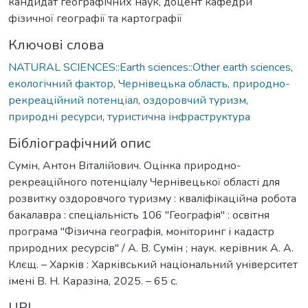
кандидат географічних наук, доцент кафедри
фізичної географії та картографії
Ключові слова
NATURAL SCIENCES::Earth sciences::Other earth sciences
,
екологічний фактор
,
Чернівецька область
,
природно-
рекреаційний потенціал
,
оздоровчий туризм
,
природні ресурси
,
туристична інфраструктура
Бібліографічний опис
Сумін, Антон Віталійович. Оцінка природно-
рекреаційного потенціалу Чернівецької області для
розвитку оздоровчого туризму : кваліфікаційна робота
бакалавра : спеціальність 106 "Географія" : освітня
програма "Фізична географія, моніторинг і кадастр
природних ресурсів" / А. В. Сумін ; наук. керівник А. А.
Клєщ. – Харків : Харківський національний університет
імені В. Н. Каразіна, 2025. – 65 с.
URI