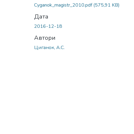
Вантажиться...
Cyganok_magistr_2010.pdf
(575,91 KB)
Дата
2016-12-18
Автори
Циганок, А.С.