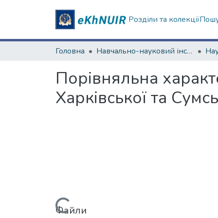
Розділи та колекції
Пошу
Головна
Навчально-науковий інститут "Каразінський інститут міжнародних відносин та туристичного бізнесу"
Порівняльна характ
Харківської та Сумс
Файли