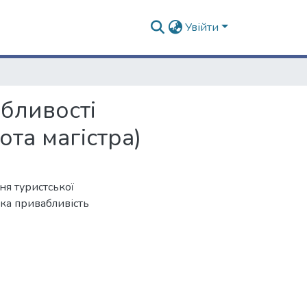
Увійти
бливості
ота магістра)
ня туристської
ька привабливість