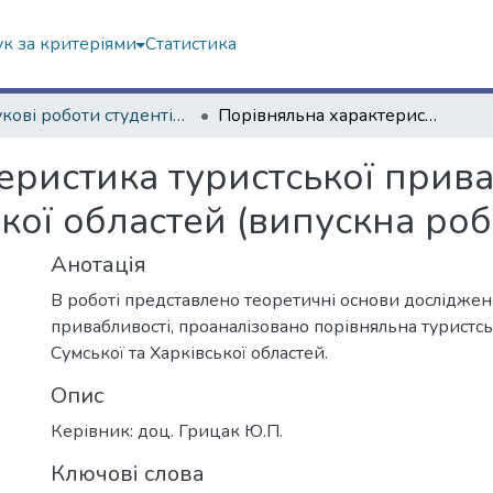
к за критеріями
Статистика
Наукові роботи студентів та аспірантів. Навчально-науковий інститут "Каразінський інститут міжнародних відносин та туристичного бізнесу"
Порівняльна характеристика туристської привабливості Харківської та Сумської областей (випускна робота магістра)
еристика туристської прива
ької областей (випускна роб
Анотація
В роботі представлено теоретичні основи досліджен
привабливості, проаналізовано порівняльна туристс
Сумської та Харківської областей.
Опис
Керівник: доц. Грицак Ю.П.
Ключові слова