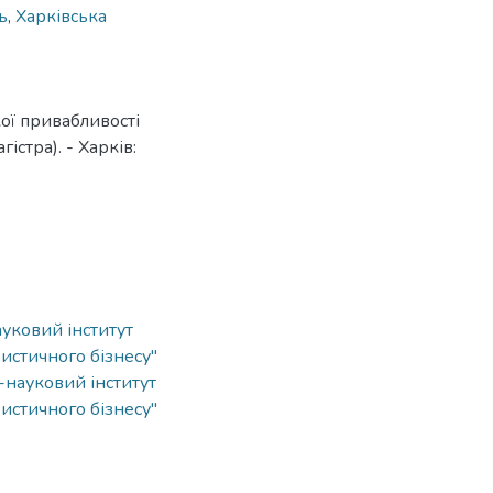
ь
,
Харківська
ої привабливості
істра). - Харків:
ауковий інститут
истичного бізнесу"
о-науковий інститут
истичного бізнесу"