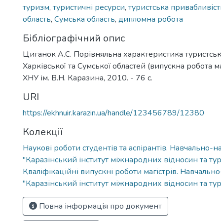
туризм
,
туристичні ресурси
,
туристська привабливіст
область
,
Сумська область
,
дипломна робота
Бібліографічний опис
Циганок А.С. Порівняльна характеристика туристськ
Харківської та Сумської областей (випускна робота маг
ХНУ ім. В.Н. Каразина, 2010. - 76 с.
URI
https://ekhnuir.karazin.ua/handle/123456789/12380
Колекції
Наукові роботи студентів та аспірантів. Навчально-н
"Каразінський інститут міжнародних відносин та тур
Кваліфікаційні випускні роботи магістрів. Навчальн
"Каразінський інститут міжнародних відносин та тур
Повна інформація про документ