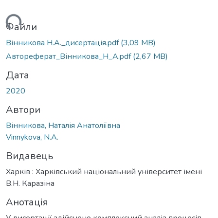
ться...
Файли
Вінникова Н.А._дисертація.pdf
(3,09 MB)
Автореферат_Вінникова_Н_А.pdf
(2,67 MB)
Дата
2020
Автори
Вінникова, Наталія Анатоліївна
Vinnykova, N.A.
Видавець
Харків : Харківський національний університет імені
В.Н. Каразіна
Анотація
У дисертації здійснено комплексний аналіз процесів