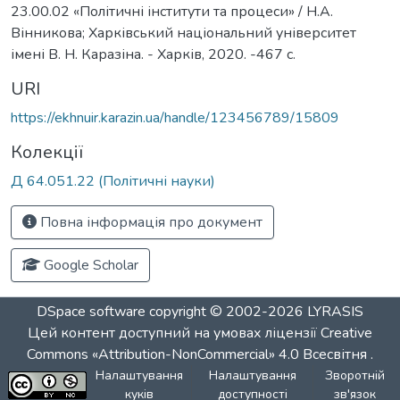
23.00.02 «Політичні інститути та процеси» / Н.А.
Вінникова; Харківський національний університет
імені В. Н. Каразіна. - Харків, 2020. -467 с.
URI
https://ekhnuir.karazin.ua/handle/123456789/15809
Колекції
Д 64.051.22 (Політичні науки)
Повна інформація про документ
Google Scholar
DSpace software
copyright © 2002-2026
LYRASIS
Цей контент доступний на умовах ліцензії
Creative
Commons «Attribution-NonCommercial» 4.0 Всесвітня
.
Налаштування
Налаштування
Зворотній
куків
доступності
зв'язок