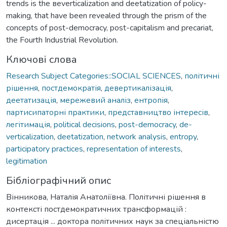
trends is the вeverticalization and deetatization of policy-
making, that have been revealed through the prism of the
concepts of post-democracy, post-capitalism and precariat,
the Fourth Industrial Revolution.
Ключові слова
Research Subject Categories::SOCIAL SCIENCES
,
політичні
рішення
,
постдемократія
,
девертикалізація
,
деетатизація
,
мережевий аналіз
,
ентропія
,
партисипаторні практики
,
представництво інтересів
,
легітимація
,
political decisions
,
post-democracy
,
de-
verticalization
,
deetatization
,
network analysis
,
entropy
,
participatory practices
,
representation of interests
,
legitimation
Бібліографічний опис
Вінникова, Наталія Анатоліївна. Політичні рішення в
контексті постдемократичних трансформацій :
дисертація ... доктора політичних наук за спеціальністю