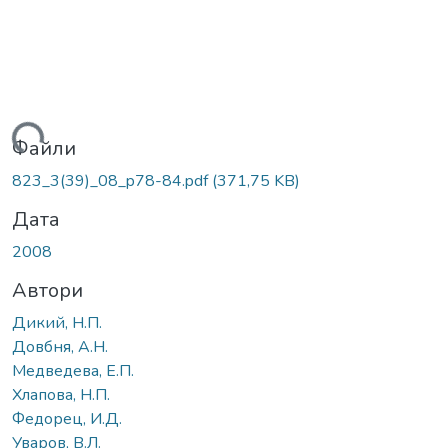
ься...
Файли
823_3(39)_08_p78-84.pdf
(371,75 KB)
Дата
2008
Автори
Дикий, Н.П.
Довбня, А.Н.
Медведева, Е.П.
Хлапова, Н.П.
Федорец, И.Д.
Уваров, В.Л.