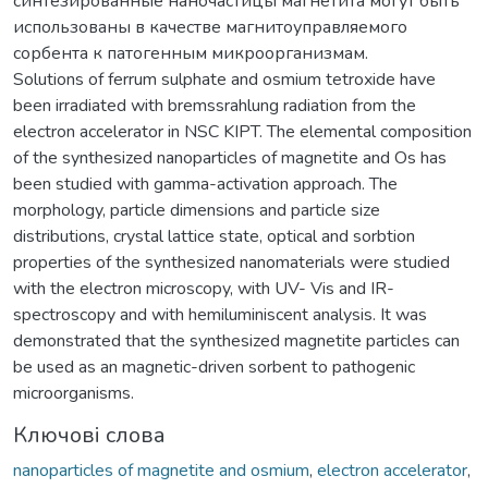
синтезированные наночастицы магнетита могут быть
использованы в качестве магнитоуправляемого
сорбента к патогенным микроорганизмам.
Solutions of ferrum sulphate and osmium tetroxide have
been irradiated with bremssrahlung radiation from the
electron accelerator in NSC KIPT. The elemental composition
of the synthesized nanoparticles of magnetite and Os has
been studied with gamma-activation approach. The
morphology, particle dimensions and particle size
distributions, crystal lattice state, optical and sorbtion
properties of the synthesized nanomaterials were studied
with the electron microscopy, with UV- Vis and IR-
spectroscopy and with hemiluminiscent analysis. It was
demonstrated that the synthesized magnetite particles can
be used as an magnetic-driven sorbent to pathogenic
microorganisms.
Ключові слова
nanoparticles of magnetite and osmium
,
electron accelerator
,