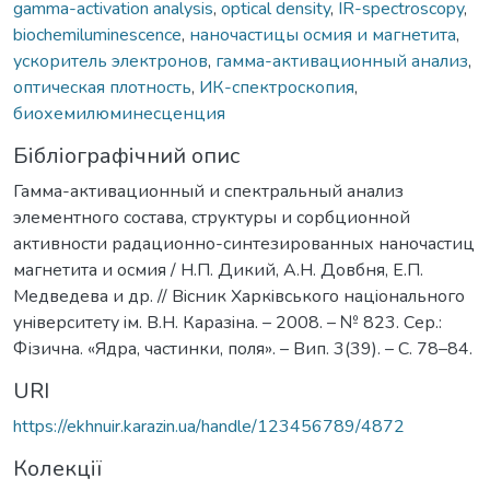
gamma-activation analysis
,
optical density
,
IR-spectroscopy
,
biochemiluminescence
,
наночастицы осмия и магнетита
,
ускоритель электронов
,
гамма-активационный анализ
,
оптическая плотность
,
ИК-спектроскопия
,
биохемилюминесценция
Бібліографічний опис
Гамма-активационный и спектральный анализ
элементного состава, структуры и сорбционной
активности радационно-синтезированных наночастиц
магнетита и осмия / Н.П. Дикий, А.Н. Довбня, Е.П.
Медведева и др. // Вiсник Харкiвського нацiонального
унiверситету iм. В.Н. Каразiна. – 2008. – № 823. Сер.:
Фізична. «Ядра, частинки, поля». – Вип. 3(39). – С. 78–84.
URI
https://ekhnuir.karazin.ua/handle/123456789/4872
Колекції