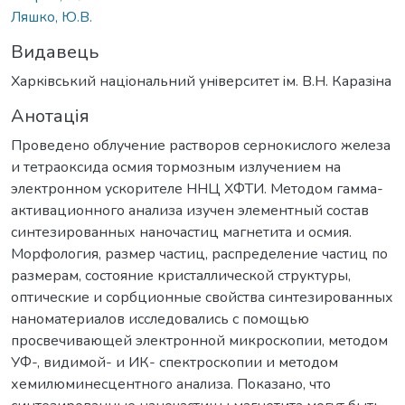
Ляшко, Ю.В.
Видавець
Харкiвський нацiональний унiверситет iм. В.Н. Каразiна
Анотація
Проведено облучение растворов сернокислого железа
и тетраоксида осмия тормозным излучением на
электронном ускорителе ННЦ ХФТИ. Методом гамма-
активационного анализа изучен элементный состав
синтезированных наночастиц магнетита и осмия.
Морфология, размер частиц, распределение частиц по
размерам, состояние кристаллической структуры,
оптические и сорбционные свойства синтезированных
наноматериалов исследовались с помощью
просвечивающей электронной микроскопии, методом
УФ-, видимой- и ИК- спектроскопии и методом
хемилюминесцентного анализа. Показано, что