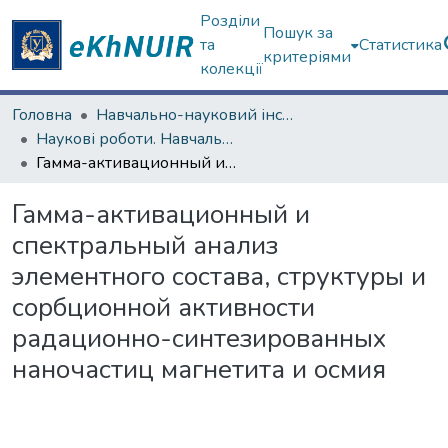
Розділи
Пошук за
та
Статистика
критеріями
колекції
Головна
Навчально-науковий інститут "Фізико-технічний факультет"
Наукові роботи. Навчально-науковий інститут "Фізико-технічний факультет"
Гамма-активационный и спектральный анализ элементного состава, структуры и сорбционной активности радационно-синтезированных наночастиц магнетита и осмия
Гамма-активационный и
спектральный анализ
элементного состава, структуры и
сорбционной активности
радационно-синтезированных
наночастиц магнетита и осмия