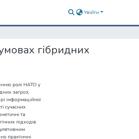
Увійти
 умовах гібридних
енню ролі НАТО у
дних загроз;
ері інформаційної
ті сучасних
рнетичні та
гічних підходів
пулятивним
ено практичні