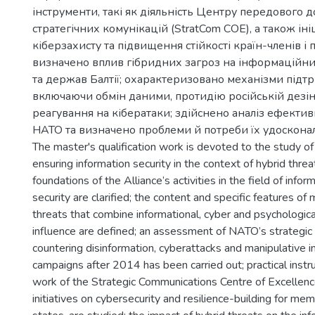
інструменти, такі як діяльність Центру передового до
стратегічних комунікацій (StratCom COE), а також іні
кіберзахисту та підвищення стійкості країн-членів і 
визначено вплив гібридних загроз на інформаційни
та держав Балтії; охарактеризовано механізми підт
включаючи обмін даними, протидію російській дезін
реагування на кібератаки; здійснено аналіз ефективн
НАТО та визначено проблеми й потреби їх удоскона
The master's qualification work is devoted to the study of
ensuring information security in the context of hybrid threa
foundations of the Alliance’s activities in the field of info
security are clarified; the content and specific features of
threats that combine informational, cyber and psychologic
influence are defined; an assessment of NATO’s strategic
countering disinformation, cyberattacks and manipulative i
campaigns after 2014 has been carried out; practical inst
work of the Strategic Communications Centre of Excellenc
initiatives on cybersecurity and resilience-building for me