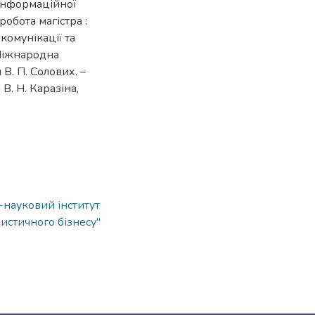
інформаційної
робота магістра :
комунікації та
«Міжнародна
 В. П. Солових. –
В. Н. Каразіна,
о-науковий інститут
истичного бізнесу"