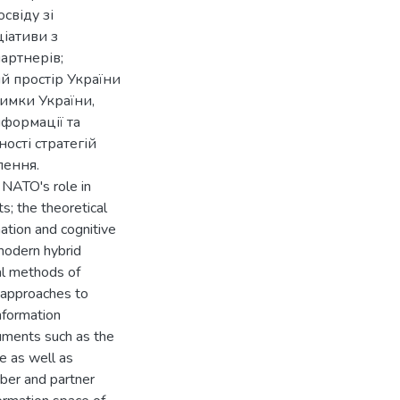
свіду зі
ціативи з
партнерів;
й простір України
римки України,
формації та
ості стратегій
лення.
 NATO's role in
ts; the theoretical
rmation and cognitive
 modern hybrid
al methods of
 approaches to
nformation
ruments such as the
e as well as
mber and partner