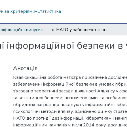
к за критеріями
Статистика
Кваліфікаційні випускні роботи магістрів. Навчально-науковий інститут "Каразінський інститут міжнародних відносин та туристичного бізнесу"
НАТО у забезпеченні інформаційної безпеки в умовах гібридних загроз
і інформаційної безпеки в
Анотація
Кваліфікаційна робота магістра присвячена дослідж
забезпеченні інформаційної безпеки в умовах гібри
з’ясовано теоретичні засади діяльності Альянсу у сф
та когнітивної безпеки; визначено зміст та особливос
гібридних загроз, що поєднують інформаційні, кібе
психологічні методи впливу; здійснено оцінку страте
НАТО до протидії дезінформації, кібератакам і мані
інформаційним кампаніям після 2014 року; дослідж