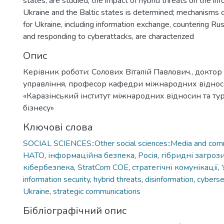
states, are studied; the impact of hybrid threats on the in
Ukraine and the Baltic states is determined; mechanisms
for Ukraine, including information exchange, countering Rus
and responding to cyberattacks, are characterized
Опис
Керівник роботи: Солових Віталій Павлович., докто
управління, професор кафедри міжнародних віднос
«Каразінський інститут міжнародних відносин та ту
бізнесу»
Ключові слова
SOCIAL SCIENCES::Other social sciences::Media and comm
НАТО
,
інформаційна безпека
,
Росія
,
гібридні загроз
кібербезпека
,
StratCom COE
,
стратегічні комунікації
,
information security
,
hybrid threats
,
disinformation
,
cyberse
Ukraine
,
strategic communications
Бібліографічний опис