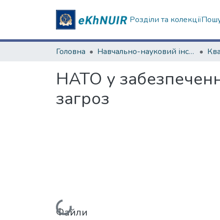
Розділи та колекції
Пошу
Головна
Навчально-науковий інститут "Каразінський інститут міжнародних відносин та туристичного бізнесу"
НАТО у забезпеченн
загроз
Файли