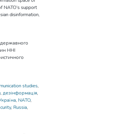
formation space of
 of NATO’s support
sian disinformation,
р державного
ин ННІ
ристичного
unication studies
,
и
,
дезінформація
,
Україна
,
NATO
,
curity
,
Russia
,