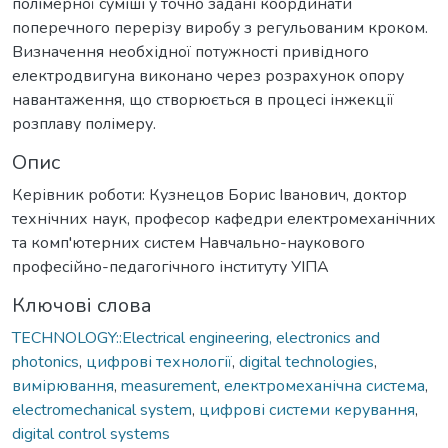
полімерної суміші у точно задані координати
поперечного перерізу виробу з регульованим кроком.
Визначення необхідної потужності привідного
електродвигуна виконано через розрахунок опору
навантаження, що створюється в процесі інжекції
розплаву полімеру.
Опис
Керівник роботи: Кузнецов Борис Іванович, доктор
технічних наук, професор кафедри електромеханічних
та комп'ютерних систем Навчально-наукового
професійно-педагогічного інституту УІПА
Ключові слова
TECHNOLOGY::Electrical engineering, electronics and
photonics
,
цифрові технології
,
digital technologies
,
вимірювання
,
measurement
,
електромеханічна система
,
electromechanical system
,
цифрові системи керування
,
digital control systems