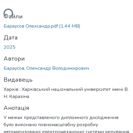
ься...
Файли
Бараусов Олександр.pdf
(1,44 MB)
Дата
2025
Автори
Бараусов, Олександр Володимирович
Видавець
Харків : Харківський національний університет імені В.
Н. Каразіна
Анотація
У межах представленого дипломного дослідження
було виконано повномасштабну розробку
автоматизованої електромеханічної системи керування