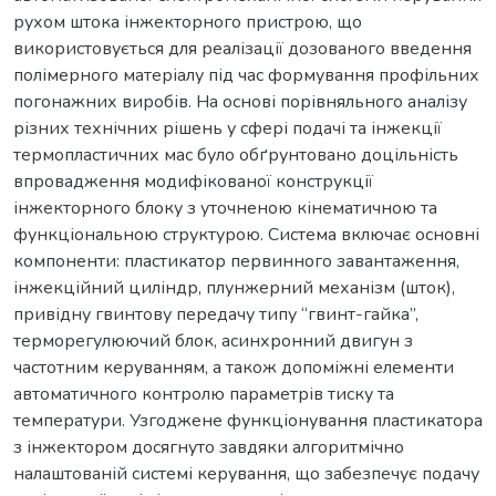
рухом штока інжекторного пристрою, що
використовується для реалізації дозованого введення
полімерного матеріалу під час формування профільних
погонажних виробів. На основі порівняльного аналізу
різних технічних рішень у сфері подачі та інжекції
термопластичних мас було обґрунтовано доцільність
впровадження модифікованої конструкції
інжекторного блоку з уточненою кінематичною та
функціональною структурою. Система включає основні
компоненти: пластикатор первинного завантаження,
інжекційний циліндр, плунжерний механізм (шток),
привідну гвинтову передачу типу “гвинт-гайка”,
терморегулюючий блок, асинхронний двигун з
частотним керуванням, а також допоміжні елементи
автоматичного контролю параметрів тиску та
температури. Узгоджене функціонування пластикатора
з інжектором досягнуто завдяки алгоритмічно
налаштованій системі керування, що забезпечує подачу