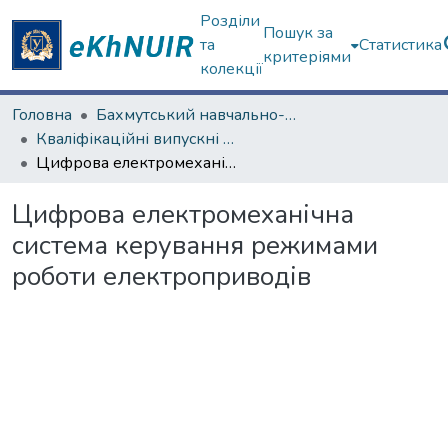
Розділи
Пошук за
та
Статистика
критеріями
колекції
Головна
Бахмутський навчально-науковий професійно-педагогічний інститут
Кваліфікаційні випускні роботи бакалаврів. Бахмутський навчально-науковий професійно-педагогічний інститут
Цифрова електромеханічна система керування режимами роботи електроприводів
Цифрова електромеханічна
система керування режимами
роботи електроприводів