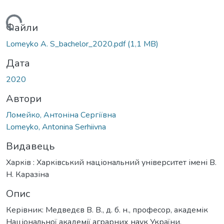
антажиться...
Файли
Lomeyko A. S_bachelor_2020.pdf
(1,1 MB)
Дата
2020
Автори
Ломейко, Антоніна Сергіївна
Lomeyko, Antonina Serhiivna
Видавець
Харків : Харківський національний університет імені В.
Н. Каразіна
Опис
Керівник: Медведєв В. В., д. б. н., професор, академік
Національної академії аграрних наук України,