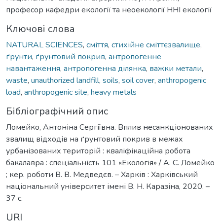
професор кафедри екології та неоекології ННІ екології
Ключові слова
NATURAL SCIENCES
,
сміття
,
стихійне сміттєзвалище
,
ґрунти
,
ґрунтовий покрив
,
антропогенне
навантаження
,
антропогенна ділянка
,
важки метали
,
waste
,
unauthorized landfill
,
soils
,
soil cover
,
anthropogenic
load
,
anthropogenic site
,
heavy metals
Бібліографічний опис
Ломейко, Антоніна Сергіївна. Вплив несанкціонованих
звалищ відходів на ґрунтовий покрив в межах
урбанізованих територій : кваліфікаційна робота
бакалавра : спеціальність 101 «Екологія» / А. С. Ломейко
; кер. роботи В. В. Медведєв. – Харків : Харківський
національний університет імені В. Н. Каразіна, 2020. –
37 с.
URI