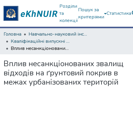
Розділи
Пошук за
та
Статистика
критеріями
колекції
Головна
Навчально-науковий інститут екології, зеленої енергетики та сталого розвитку
Кваліфікаційні випускні роботи бакалаврів. Навчально-науковий інститут екології, зеленої енергетики та сталого розвитку
Вплив несанкціонованих звалищ відходів на ґрунтовий покрив в межах урбанізованих територій
Вплив несанкціонованих звалищ
відходів на ґрунтовий покрив в
межах урбанізованих територій