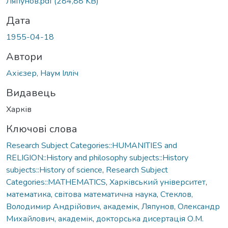
Ляпунов.pdf
(284,88 KB)
Дата
1955-04-18
Автори
Ахієзер, Наум Ілліч
Видавець
Харків
Ключові слова
Research Subject Categories::HUMANITIES and
RELIGION::History and philosophy subjects::History
subjects::History of science
,
Research Subject
Categories::MATHEMATICS
,
Харківський університет
,
математика
,
світова математична наука
,
Стеклов,
Володимир Андрійович, академік
,
Ляпунов, Олександр
Михайлович, академік
,
докторська дисертація О.М.