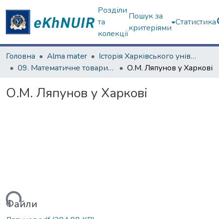
Розділи
Пошук за
та
Статистика
критеріями
колекції
Головна
Alma mater
Історія Харківського університету
09. Математичне товариство (з 1879 р.)
О.М. Ляпунов у Харкові
О.М. Ляпунов у Харкові
ажиться...
Файли