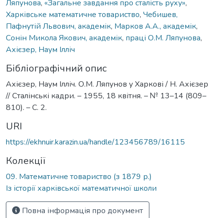
Ляпунова
,
«Загальне завдання про сталість руху»
,
Харківське математичне товариство
,
Чебишев,
Пафнутій Львович, академік
,
Марков А.А., академік
,
Сонін Микола Якович, академік
,
праці О.М. Ляпунова
,
Ахієзер, Наум Ілліч
Бібліографічний опис
Ахієзер, Наум Ілліч. О.М. Ляпунов у Харкові / Н. Ахієзер
// Сталінські кадри. – 1955, 18 квітня. – № 13–14 (809–
810). – С. 2.
URI
https://ekhnuir.karazin.ua/handle/123456789/16115
Колекції
09. Математичне товариство (з 1879 р.)
Із історії харківської математичної школи
Повна інформація про документ