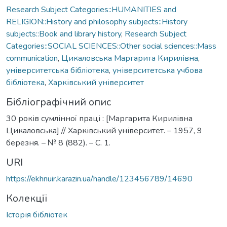
Research Subject Categories::HUMANITIES and
RELIGION::History and philosophy subjects::History
subjects::Book and library history
,
Research Subject
Categories::SOCIAL SCIENCES::Other social sciences::Mass
communication
,
Цикаловська Маргарита Кирилівна
,
університетська бібліотека
,
університетська учбова
бібліотека
,
Харківський університет
Бібліографічний опис
30 років сумлінної праці : [Маргарита Кирилівна
Цикаловська] // Харківський університет. – 1957, 9
березня. – № 8 (882). – С. 1.
URI
https://ekhnuir.karazin.ua/handle/123456789/14690
Колекції
Історія бібліотек