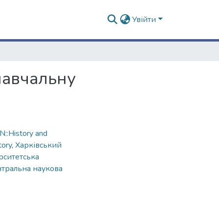
Увійти
навчальну
::History and
tory
,
Харківський
рситетська
тральна наукова