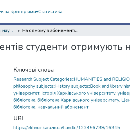
к за критеріями
Статистика
Історія Центральної наукової бібліотеки у фотографіях
На одному з абонементів студенти отримують навчальну літературу. 1976 рік
ентів студенти отримують 
Ключові слова
Research Subject Categories::HUMANITIES and RELIGION
philosophy subjects::History subjects::Book and library his
університет
,
історія Харківського університету
,
уніве
бібліотека
,
бібліотека Харківського університету
,
Цен
бібліотека
,
навчальний абонемент
URI
https://ekhnuir.karazin.ua/handle/123456789/16845