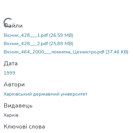
Вантажиться...
Файли
Вісник_428___1.pdf
(26,59 MB)
Вісник_428___2.pdf
(25,89 MB)
Вісник_464_2000___помилка_Цехмістро.pdf
(37,46 KB)
Дата
1999
Автори
Харківський державний університет
Видавець
Харків
Ключові слова