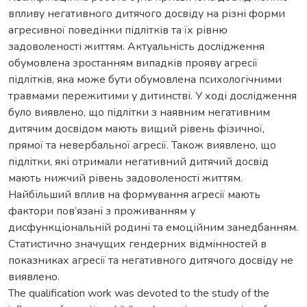
впливу негативного дитячого досвіду на різні форми
агресивної поведінки підлітків та їх рівню
задоволеності життям. Актуальність дослідження
обумовлена зростанням випадків прояву агресії
підлітків, яка може бути обумовлена психологічними
травмами пережитими у дитинстві. У ході дослідження
було виявлено, що підлітки з наявним негативним
дитячим досвідом мають вищий рівень фізичної,
прямої та невербальної агресії. Також виявлено, що
підлітки, які отримали негативний дитячий досвід
мають нижчий рівень задоволеності життям.
Найбільший вплив на формування агресії мають
фактори пов’язані з проживанням у
дисфункціональній родині та емоційним занедбанням.
Статистично значущих гендерних відмінностей в
показниках агресії та негативного дитячого досвіду не
виявлено.
The qualification work was devoted to the study of the