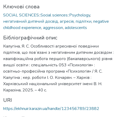
Ключові слова
SOCIAL SCIENCES::Social sciences::Psychology
,
негативний дитячий досвід
,
агресія
,
підлітки
,
negative
childhood experience
,
aggression
,
adolescents
Бібліографічний опис
Калугіна, Я. С. Особливості агресивної поведінки
підлітків, що повʼязані з негативним дитячим досвідом :
кваліфікаційна робота першого (бакалаврського) рівня
вищої освіти : спеціальність 053 «Психологія» :
освітньо-професійна програма «Психологія» / Я. С.
Калугіна ; кер. роботи І. О. Кочарян. – Харків :
Харківський національний університет імені В. Н.
Каразіна, 2025. – 40 с.
URI
https://ekhnuir.karazin.ua/handle/123456789/23882