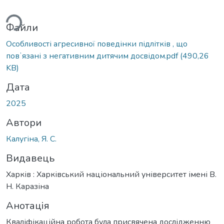
ться...
Файли
Особливості агресивної поведінки підлітків , що
повʼязані з негативним дитячим досвідом.pdf
(490,26
KB)
Дата
2025
Автори
Калугіна, Я. С.
Видавець
Харків : Харківський національний університет імені В.
Н. Каразіна
Анотація
Кваліфікаційна робота була присвячена дослідженню