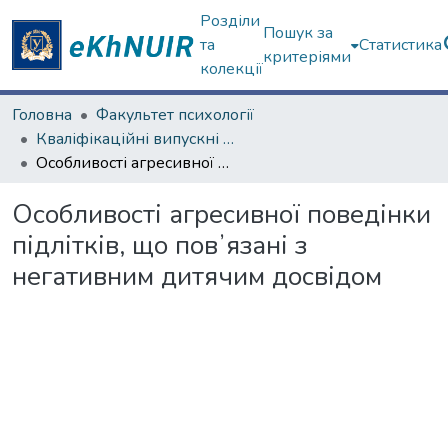
Розділи
Пошук за
та
Статистика
критеріями
колекції
Головна
Факультет психології
Кваліфікаційні випускні роботи бакалаврів. Факультет психології
Особливості агресивної поведінки підлітків, що повʼязані з негативним дитячим досвідом
Особливості агресивної поведінки
підлітків, що повʼязані з
негативним дитячим досвідом