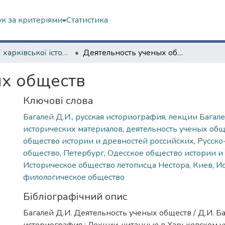
к за критеріями
Статистика
Із історії харківської історичної школи
Деятельность ученых обществ
ых обществ
Ключові слова
Багалей Д.И.
,
русская историография
,
лекции Багале
исторических материалов
,
деятельность ученых общ
общество истории и древностей российских
,
Русско
общество, Петербург
,
Одесское общество истории и
Историческое общество летописца Нестора, Киев
,
Ис
филологическое общество
Бібліографічний опис
Багалей Д.И. Деятельность ученых обществ / Д.И. Баг