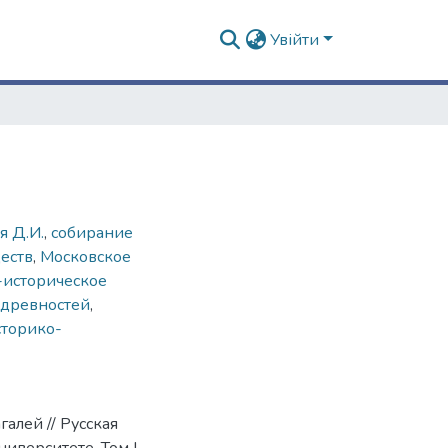
Увійти
я Д.И.
,
собирание
еств
,
Московское
-историческое
 древностей
,
торико-
алей // Русская