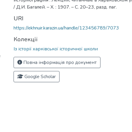
историография : Лекции, читанные в Харьковском ун
/ Д.И. Багалей. – Х. : 1907. – С. 20–23, разд. паг.
URI
https://ekhnuir.karazin.ua/handle/123456789/7073
Колекції
Із історії харківської історичної школи
е
Повна інформація про документ
Google Scholar