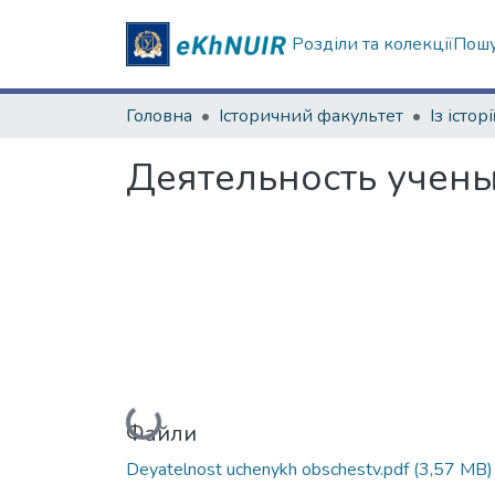
Розділи та колекції
Пошу
Головна
Історичний факультет
Деятельность учен
Вантажиться...
Файли
Deyatelnost uchenykh obschestv.pdf
(3,57 MB)