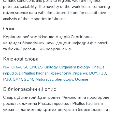
climatic conditions and point to regions with the highest
potential suitability. The novelty of the work lies in combining
citizen science data with climatic predictors for quantitative
analysis of these species in Ukraine.
Опис
Керівник роботи: Усіченко Андрій Сергійович,
кандидат біологічних наук, доцент кафедри фізіології
та біохімії рослин і мікроорганізмів
Ключові слова
NATURAL SCIENCES::Biology::Organism biology
,
Phallus
impudicus
,
Phallus hadriani
,
фенологія
,
Україна
,
DOY
,
T30
,
P30
,
GAM
,
SDM
,
iNaturalist
,
phenology
,
Ukraine
Бібліографічний опис
Сіварт, Димитрій Дмитрович. Фенологія та просторове
росповсюдження Phallus impudicus і Phallus hadriani в
україні з даними відкритих ресурсів з біорізноманіття :