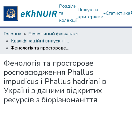
Розділи
Пошук за
та
Статистика
критеріями
колекції
Головна
Біологічний факультет
Кваліфікаційні випускні роботи магістрів. Біологічний факультет
Фенологія та просторове росповсюдження Phallus impudicus і Phallus hadriani в Україні з даними відкритих ресурсів з біорізноманіття
Фенологія та просторове
росповсюдження Phallus
impudicus і Phallus hadriani в
Україні з даними відкритих
ресурсів з біорізноманіття