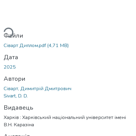
ться...
Файли
Сіварт Диплом.pdf
(4,71 MB)
Дата
2025
Автори
Сіварт, Димитрій Дмитрович
Sivart, D. D.
Видавець
Харків : Харківський національний університет імені
В.Н. Каразіна