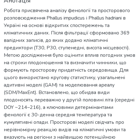
Анотація
Робота присвячена аналізу фенології та просторового
розповсюдження Phallus impudicus і Phallus hadriani в
Україні на основі відкритих спостережень та
кліматичних даних. Після фільтрації сформовано 369
валідних записів, до яких додано кліматичні
предиктори (T30, P30, ступенедні, висота місцевості).
Метою дослідження було оцінити вплив погодних умов
на строки плодоношення та визначити чинники, що
формують просторову придатність середовища. Для
цього використано кругову статистику, узагальнені
адитивні моделі (GAM) та моделювання ареалу
(SDM/MaxEnt). Встановлено, що обидва види
плодоносять переважно у другій половині літа (середні
DOY ~214–216), а ключовими детермінантами
фенології є 30-денна середня температура та
кумулятивні опади. Просторові моделі свідчать про
нерівномірну реакцію видів на кліматичні умови та
вказують на регіони з найвищою потенційною