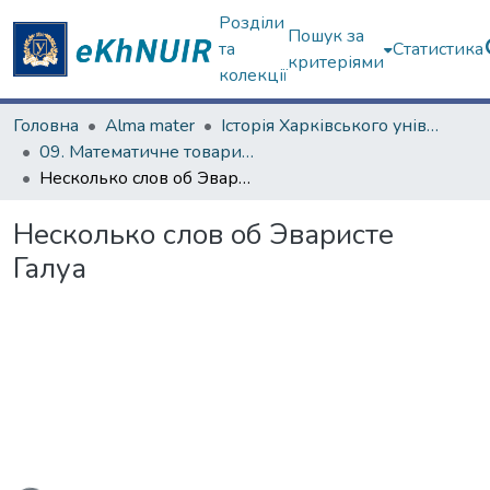
Розділи
Пошук за
та
Статистика
критеріями
колекції
Головна
Alma mater
Історія Харківського університету
09. Математичне товариство (з 1879 р.)
Несколько слов об Эваристе Галуа
Несколько слов об Эваристе
Галуа