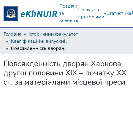
Розділи
Пошук за
та
Статистика
критеріями
колекції
Головна
Історичний факультет
Кваліфікаційні випускні роботи магістрів. Історичний факультет
Повсякденність дворян Харкова другої половини XIX – початку XX ст. за матеріалами місцевої преси
Повсякденність дворян Харкова
другої половини XIX – початку XX
ст. за матеріалами місцевої преси