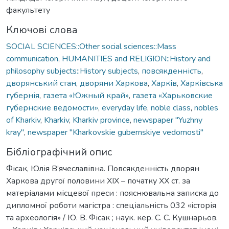
факультету
Ключові слова
SOCIAL SCIENCES::Other social sciences::Mass
communication
,
HUMANITIES and RELIGION::History and
philosophy subjects::History subjects
,
повсякденність
,
дворянський стан
,
дворяни Харкова
,
Харків
,
Харківська
губернія
,
газета «Южный край»
,
газета «Харьковские
губернские ведомости»
,
everyday life
,
noble class
,
nobles
of Kharkiv
,
Kharkiv
,
Kharkiv province
,
newspaper "Yuzhny
kray"
,
newspaper "Kharkovskie gubernskiye vedomosti"
Бібліографічний опис
Фісак, Юлія В’ячеславівна. Повсякденність дворян
Харкова другої половини XIX – початку XX ст. за
матеріалами місцевої преси : пояснювальна записка до
дипломної роботи магістра : спеціальність 032 «історія
та археологія» / Ю. В. Фісак ; наук. кер. С. С. Кушнарьов.