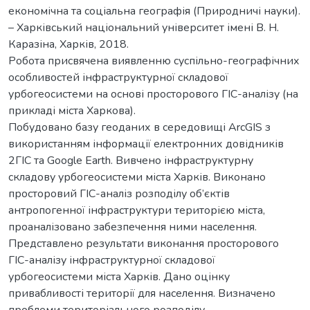
економічна та соціальна географія (Природничі науки).
– Харківський національний університет імені В. Н.
Каразіна, Харків, 2018.
Робота присвячена виявленню суспільно-географічних
особливостей інфраструктурної складової
урбогеосистеми на основі просторового ГІС-аналізу (на
прикладі міста Харкова).
Побудовано базу геоданих в середовищі ArcGIS з
використанням інформації електронних довідників
2ГІС та Google Earth. Вивчено інфраструктурну
складову урбогеосистеми міста Харків. Виконано
просторовий ГІС-аналіз розподілу об’єктів
антропогенної інфраструктури територією міста,
проаналізовано забезпечення ними населення.
Представлено результати виконання просторового
ГІС-аналізу інфраструктурної складової
урбогеосистеми міста Харків. Дано оцінку
привабливості території для населення. Визначено
проблеми територіального розподілу