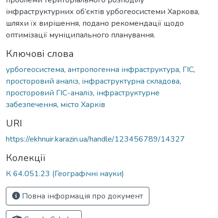
інфраструктурних об’єктів урбогеосистеми Харкова,
шляхи їх вирішення, подано рекомендації щодо
оптимізації муніципального планування.
Ключові слова
урбогеосистема
,
антропогенна інфраструктура
,
ГІС
,
просторовий аналіз
,
інфраструктурна складова
,
просторовий ГІС-аналіз
,
інфраструктурне
забезпечення
,
місто Харків
URI
https://ekhnuir.karazin.ua/handle/123456789/14327
Колекції
К 64.051.23 (Географічні науки)
Повна інформація про документ