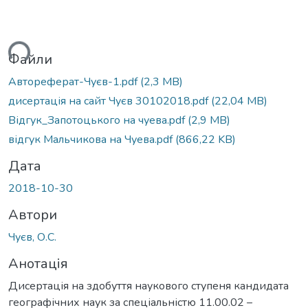
ься...
Файли
Автореферат-Чуєв-1.pdf
(2,3 MB)
дисертація на сайт Чуєв 30102018.pdf
(22,04 MB)
Відгук_Запотоцького на чуева.pdf
(2,9 MB)
відгук Мальчикова на Чуева.pdf
(866,22 KB)
Дата
2018-10-30
Автори
Чуєв, О.С.
Анотація
Дисертація на здобуття наукового ступеня кандидата
географічних наук за спеціальністю 11.00.02 –