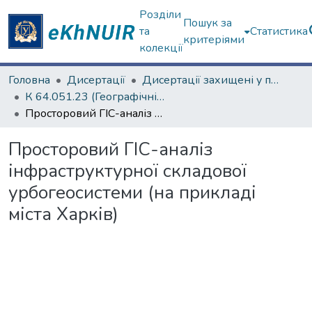
Розділи
Пошук за
та
Статистика
критеріями
колекції
Головна
Дисертації
Дисертації захищені у постійних радах
К 64.051.23 (Географічні науки)
Просторовий ГІС-аналіз інфраструктурної складової урбогеосистеми (на прикладі міста Харків)
Просторовий ГІС-аналіз
інфраструктурної складової
урбогеосистеми (на прикладі
міста Харків)