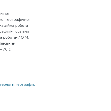
ічної
ної географічної
ікаційна робота
афія)» : освітня
 робота» / О.М.
рківський
 76 с.
ології, географіії,