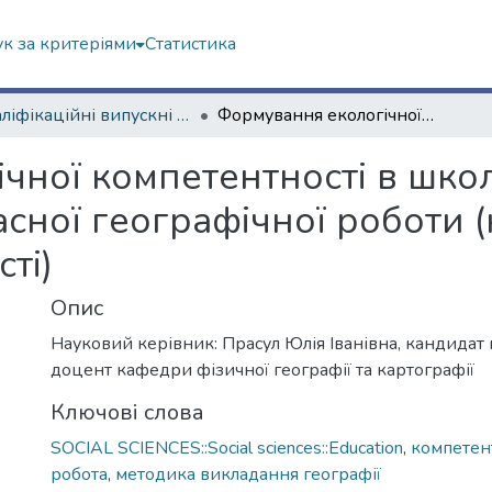
к за критеріями
Статистика
Кваліфікаційні випускні роботи магістрів. Факультет геології, географіії, рекреації і туризму
Формування екологічної компетентності в школі під час проведення позакласної географічної роботи (на прикладі краєзнавчої діяльності)
ної компетентності в школі
сної географічної роботи (
ті)
Опис
Науковий керівник: Прасул Юлія Іванівна, кандидат 
доцент кафедри фізичної географії та картографії
Ключові слова
SOCIAL SCIENCES::Social sciences::Education
,
компетен
робота
,
методика викладання географії