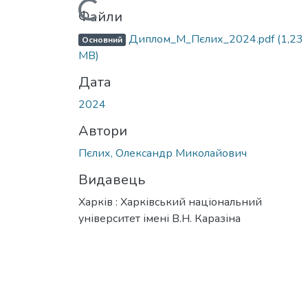
Вантажиться...
Файли
Диплом_М_Пєлих_2024.pdf
(1,23
Основний
MB)
Дата
2024
Автори
Пєлих, Олександр Миколайович
Видавець
Харків : Харківський національний
університет імені В.Н. Каразіна