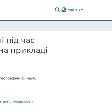
Увійти
 під час
на прикладі
географічних наук,
тність
,
позакласна