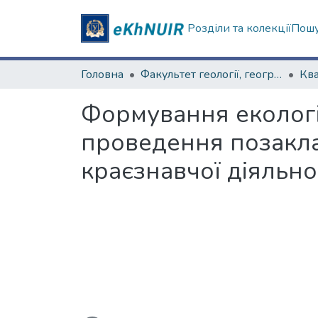
Розділи та колекції
Пошу
Головна
Факультет геології, географіії, рекреації і туризму
Формування екологіч
проведення позакла
краєзнавчої діяльнос