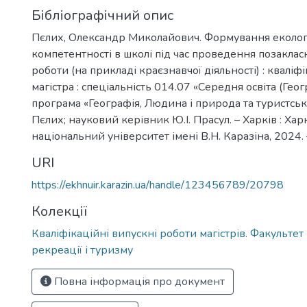
Бібліографічний опис
Пєлих, Олександр Миколайович. Формування еколог
компетентності в школі під час проведення позаклас
роботи (на прикладі краєзнавчої діяльності) : кваліф
магістра : спеціальність 014.07 «Середня освіта (Геогр
програма «Географія, Людина і природа та туристська
Пєлих; науковий керівник Ю.І. Прасул. – Харків : Ха
національний університет імені В.Н. Каразіна, 2024. –
URI
https://ekhnuir.karazin.ua/handle/123456789/20798
Колекції
Кваліфікаційні випускні роботи магістрів. Факультет ге
рекреації і туризму
Повна інформація про документ