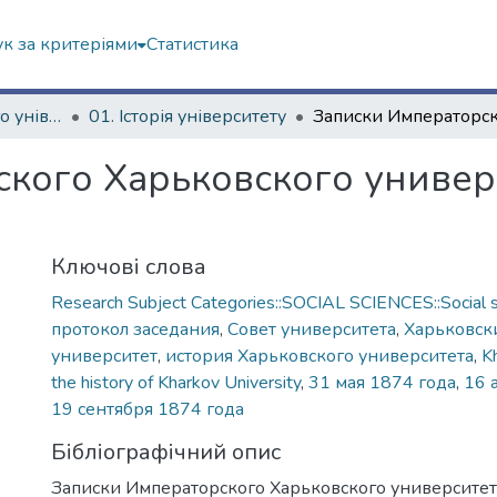
к за критеріями
Статистика
Історія Харківського університету
01. Історія університету
кого Харьковского универси
Ключові слова
Research Subject Categories::SOCIAL SCIENCES::Social s
протокол заседания
,
Совет университета
,
Харьковск
университет
,
история Харьковского университета
,
K
the history of Kharkov University
,
31 мая 1874 года
,
16 
19 сентября 1874 года
Бібліографічний опис
Записки Императорского Харьковского университета. 1