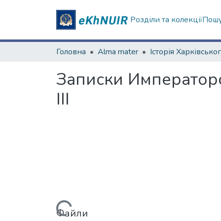
Розділи та колекції
Пошу
Головна
Alma mater
Записки Императорс
ІІІ
Файли