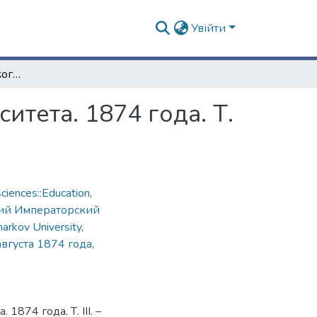
Увійти
Записки Императорского Харьковского университета. 1874 года. Т. ІІІ
тета. 1874 года. Т.
ciences::Education
,
ий Императорский
harkov University
,
августа 1874 года
,
874 года. Т. ІІІ. –