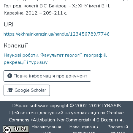
Гол. ред. колегії В.С. Бакіров. – Х.: ХНУ імені В.Н.
Каразіна, 2012. – 209-211 с.
URI
https://ekhnuir.karazin.ua/handle/123456789/7746
Колекції
Наукові роботи. Факультет геології, географіії,
рекреації і туризму
Повна інформація про документ
Google Scholar
DSpace software
copyright © 2002-2026
LYRASIS
Цей контент доступний на умовах ліцензії
Creative
Commons «Attribution-NonCommercial» 4.0 Всесвітня
.
Налаштування
Налаштування
Зворотній