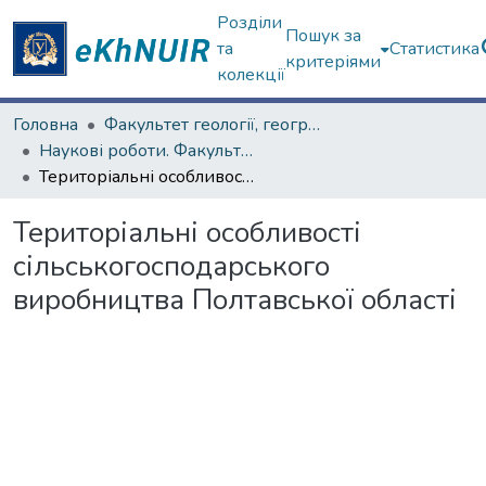
Розділи
Пошук за
та
Статистика
критеріями
колекції
Головна
Факультет геології, географіії, рекреації і туризму
Наукові роботи. Факультет геології, географіії, рекреації і туризму
Територіальні особливості сільськогосподарського виробництва Полтавської області
Територіальні особливості
сільськогосподарського
виробництва Полтавської області