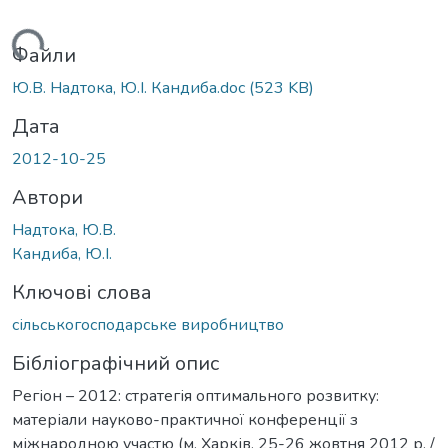
житься...
Файли
Ю.В. Надтока, Ю.І. Кандиба.doc
(523 KB)
Дата
2012-10-25
Автори
Надтока, Ю.В.
Кандиба, Ю.І.
Ключові слова
сільськогосподарське виробництво
Бібліографічний опис
Регіон – 2012: стратегія оптимального розвитку:
матеріали науково-практичної конференції з
міжнародною участю (м. Харків, 25-26 жовтня 2012 р. /