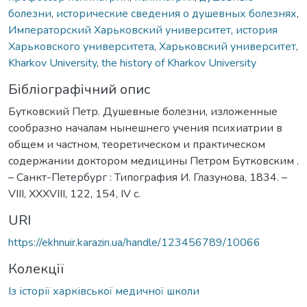
болезни
,
исторические сведения о душевных болезнях
,
Императорский Харьковский университет
,
история
Харьковского университета
,
Харьковский университет
,
Kharkov University
,
the history of Kharkov University
Бібліографічний опис
Бутковский Петр. Душевные болезни, изложенные
сообразно началам нынешнего учения психиатрии в
общем и частном, теоретическом и практическом
содержании доктором медицины Петром Бутковским .
– Санкт-Петербург : Типография И. Глазунова, 1834. –
VIII, XXXVIII, 122, 154, IV с.
URI
https://ekhnuir.karazin.ua/handle/123456789/10066
Колекції
Із історії харківської медичної школи