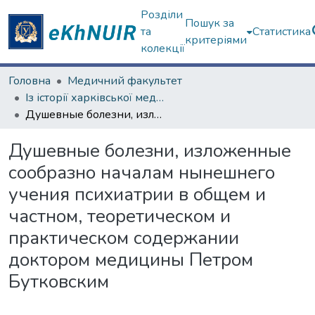
Розділи
Пошук за
та
Статистика
критеріями
колекції
Головна
Медичний факультет
Із історії харківської медичної школи
Душевные болезни, изложенные сообразно началам нынешнего учения психиатрии в общем и частном, теоретическом и практическом содержании доктором медицины Петром Бутковским
Душевные болезни, изложенные
сообразно началам нынешнего
учения психиатрии в общем и
частном, теоретическом и
практическом содержании
доктором медицины Петром
Бутковским