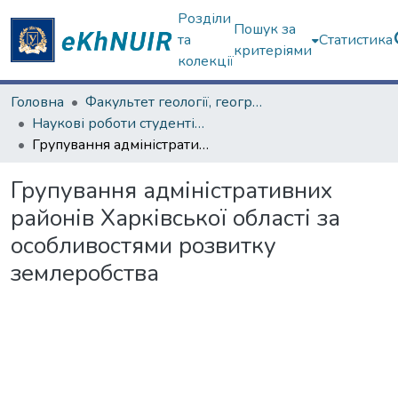
Розділи
Пошук за
та
Статистика
критеріями
колекції
Головна
Факультет геології, географіії, рекреації і туризму
Наукові роботи студентів та аспірантів. Факультет геології, географіії, рекреації і туризму
Групування адміністративних районів Харківської області за особливостями розвитку землеробства
Групування адміністративних
районів Харківської області за
особливостями розвитку
землеробства