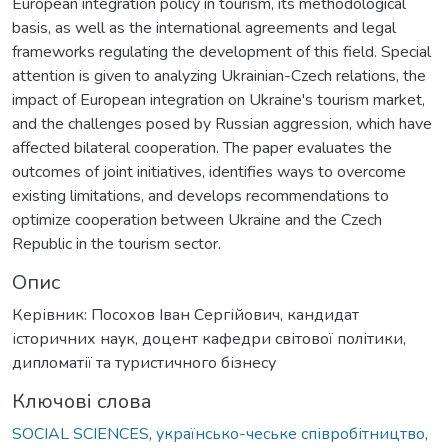
European integration policy in tourism, its methodological
basis, as well as the international agreements and legal
frameworks regulating the development of this field. Special
attention is given to analyzing Ukrainian-Czech relations, the
impact of European integration on Ukraine's tourism market,
and the challenges posed by Russian aggression, which have
affected bilateral cooperation. The paper evaluates the
outcomes of joint initiatives, identifies ways to overcome
existing limitations, and develops recommendations to
optimize cooperation between Ukraine and the Czech
Republic in the tourism sector.
Опис
Керівник: Посохов Іван Сергійович, кандидат
історичних наук, доцент кафедри світової політики,
дипломатії та туристичного бізнесу
Ключові слова
SOCIAL SCIENCES
,
українсько-чеське співробітництво
,