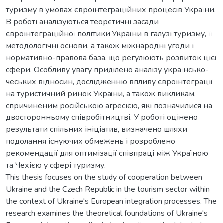
туризму в умовах євроінтеграційних процесів України.
В роботі аналізуються теоретичні засади
євроінтеграційної політики України в галузі туризму, її
методологічні основи, а також міжнародні угоди і
нормативно-правова база, що регулюють розвиток цієї
сфери. Особливу увагу приділено аналізу українсько-
чеських відносин, дослідженню впливу євроінтеграції
на туристичний ринок України, а також викликам,
спричиненим російською агресією, які позначилися на
двосторонньому співробітництві. У роботі оцінено
результати спільних ініціатив, визначено шляхи
подолання існуючих обмежень і розроблено
рекомендації для оптимізації співпраці між Україною
та Чехією у сфері туризму.
This thesis focuses on the study of cooperation between
Ukraine and the Czech Republic in the tourism sector within
the context of Ukraine's European integration processes. The
research examines the theoretical foundations of Ukraine's