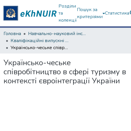
Розділи
Пошук за
та
Статистика
критеріями
колекції
Головна
Навчально-науковий інститут "Каразінський інститут міжнародних відносин та туристичного бізнесу"
Кваліфікаційні випускні роботи магістрів. Навчально-науковий інститут "Каразінський інститут міжнародних відносин та туристичного бізнесу"
Українсько-чеське співробітництво в сфері туризму в контексті євроінтеграції України
Українсько-чеське
співробітництво в сфері туризму в
контексті євроінтеграції України