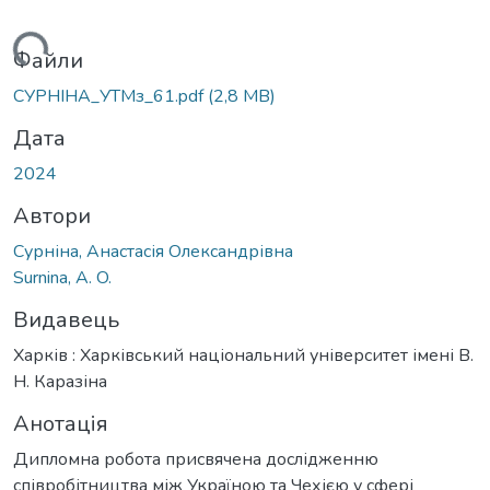
ться...
Файли
СУРНІНА_УТМз_61.pdf
(2,8 MB)
Дата
2024
Автори
Сурніна, Анастасія Олександрівна
Surnina, A. O.
Видавець
Харків : Харківський національний університет імені В.
Н. Каразіна
Анотація
Дипломна робота присвячена дослідженню
співробітництва між Україною та Чехією у сфері