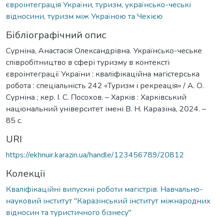
євроінтеграція України
,
туризм
,
українсько-чеські
відносини
,
туризм між Україною та Чехією
Бібліографічний опис
Сурніна, Анастасія Олександрівна. Українсько-чеське
співробітництво в сфері туризму в контексті
євроінтеграції України : кваліфікаційна магістерська
робота : спеціальність 242 «Туризм і рекреація» / А. О.
Сурніна ; кер. І. С. Посохов. – Харків : Харківський
національний університет імені В. Н. Каразіна, 2024. –
85 с.
URI
https://ekhnuir.karazin.ua/handle/123456789/20812
Колекції
Кваліфікаційні випускні роботи магістрів. Навчально-
науковий інститут "Каразінський інститут міжнародних
відносин та туристичного бізнесу"