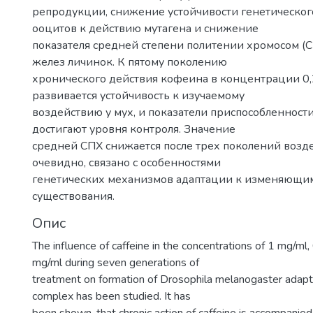
репродукции, снижение устойчивости генетическог
ооцитов к действию мутагена и снижение
показателя средней степени политении хромосом (
желез личинок. К пятому поколению
хронического действия кофеина в концентрации 0,
развивается устойчивость к изучаемому
воздействию у мух, и показатели приспособленност
достигают уровня контроля. Значение
средней СПХ снижается после трех поколений воздей
очевидно, связано с особенностями
генетических механизмов адаптации к изменяющим
существования.
Опис
The influence of caffeine in the concentrations of 1 mg/ml
mg/ml during seven generations of
treatment on formation of Drosophila melanogaster adapti
complex has been studied. It has