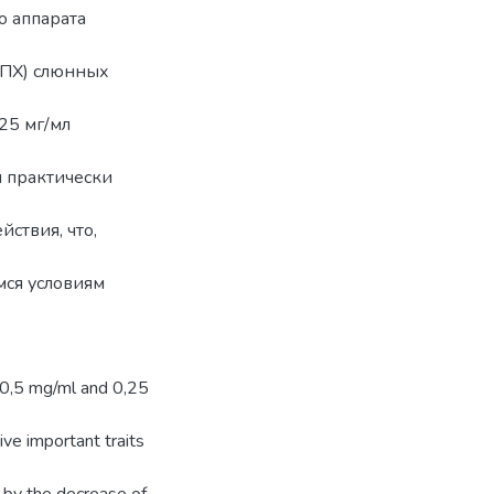
о аппарата
СПХ) слюнных
25 мг/мл
и практически
ствия, что,
ся условиям
, 0,5 mg/ml and 0,25
ve important traits