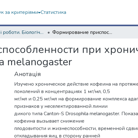
к за критеріями
Статистика
Наукові роботи. Біологічний факультет
Формирование приспособленности при хроническом действии кофеина у Drosophila melanogaster
пособленности при хрони
a melanogaster
Анотація
Изучено хроническое действие кофеина на протяж
поколений в концентрациях 1 мг/мл, 0,5
мг/мл и 0,25 мг/мл на формирование комплекса ад
признаков у неселектированной линии
дикого типа Canton-S Drosophila melanogaster. Показ
кофеина вызывает снижение
плодовитости и жизнеспособности, временной сдви
откладывания яиц в сторону ранней