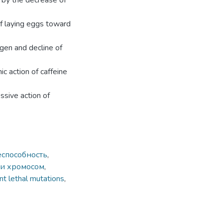
d by the decrease of
of laying eggs toward
agen and decline of
ic action of caffeine
ssive action of
способность
,
ии хромосом
,
t lethal mutations
,