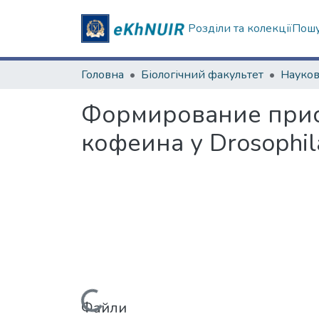
Розділи та колекції
Пошу
Головна
Біологічний факультет
Формирование прис
кофеина у Drosophil
Файли