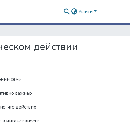
Увійти
ческом действии
ении семи
аптивно важных
ано, что действие
г в интенсивности