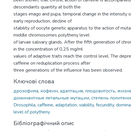
been shown, that chronic action of caffeine is accompanie
descendants quantity at both the
stages imago and pupa, temporal change in the intensity 
early reproduction, decline of
stability of oocyte genetic apparatus to the action of mut
middle chromosomes polytheny level
of larvae salivary glands. After the fifth generation of chron
in the concentration of 0,25 mg/ml
values of adaptive traits reach the control level. The depre
caffeine on reduplication process after
three generations of the influence has been observed.
Ключові слова
дрозофила
,
кофеин
,
адаптация
,
плодовитость
,
жизне
доминантные летальные мутации
,
степень политен
Drosophila
,
caffeine
,
adaptation
,
viability
,
fecundity
,
dominan
level of polytheny
Бібліографічний опис