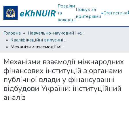
Розділи
Пошук за
та
Статистика
критеріями
колекції
Головна
Навчально-науковий інститут "Інститут державного управління"
Кваліфікаційні випускні роботи магістрів. Інститут державного управління
Механізми взаємодії міжнародних фінансових інституцій з органами публічної влади у фінансуванні відбудови України: інституційний аналіз
Механізми взаємодії міжнародних
фінансових інституцій з органами
публічної влади у фінансуванні
відбудови України: інституційний
аналіз