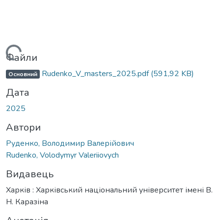
антажиться...
Файли
Rudenko_V_masters_2025.pdf
(591,92 KB)
Основний
Дата
2025
Автори
Руденко, Володимир Валерійович
Rudenko, Volodymyr Valeriiovych
Видавець
Харків : Харківський національний університет імені В.
Н. Каразіна