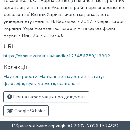
Токаленко П. О. «Чорна сотня». Діяльність монархічних
організацій на півдні України в роки першої російської
революції // Вісник Харківського національного
університету імені В. Н. Каразіна. - 2017. - Серія: Історія
України. Українознавство: історичні та філософські
науки. - Вип. 25. - С. 46-53.
URI
https://ekhnuir.karazin.ua/handle/123456789/13902
Колекції
Наукові роботи. Навчально-науковий інститут
філософії, культурології, політології
Повна інформація про документ
Google Scholar
DSpace software
copyright © 2002-2026
LYRASIS