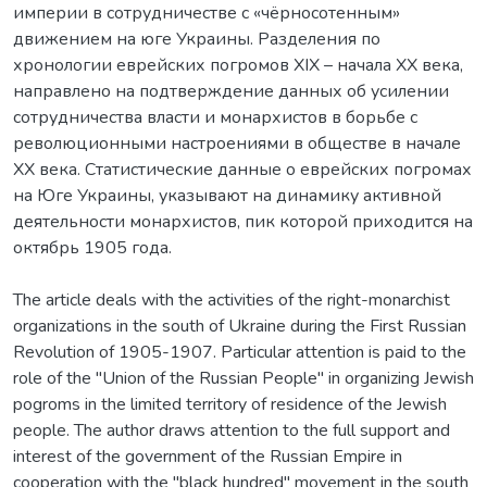
империи в сотрудничестве с «чёрносотенным»
движением на юге Украины. Разделения по
хронологии еврейских погромов ХІХ – начала ХХ века,
направлено на подтверждение данных об усилении
сотрудничества власти и монархистов в борьбе с
революционными настроениями в обществе в начале
ХХ века. Статистические данные о еврейских погромах
на Юге Украины, указывают на динамику активной
деятельности монархистов, пик которой приходится на
октябрь 1905 года.
The article deals with the activities of the right-monarchist
organizations in the south of Ukraine during the First Russian
Revolution of 1905-1907. Particular attention is paid to the
role of the "Union of the Russian People" in organizing Jewish
pogroms in the limited territory of residence of the Jewish
people. The author draws attention to the full support and
interest of the government of the Russian Empire in
cooperation with the "black hundred" movement in the south