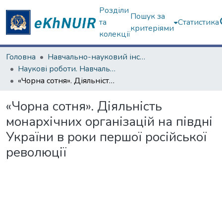
Розділи
Пошук за
та
Статистика
критеріями
колекції
Головна
Навчально-науковий інститут філософії, культурології, політології
Наукові роботи. Навчально-науковий інститут філософії, культурології, політології
«Чорна сотня». Діяльність монархічних організацій на півдні України в роки першої російської революції
«Чорна сотня». Діяльність
монархічних організацій на півдні
України в роки першої російської
революції