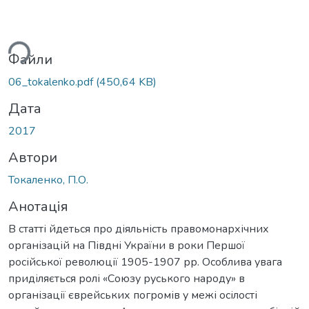
ться...
Файли
06_tokalenko.pdf
(450,64 KB)
Дата
2017
Автори
Токаленко, П.О.
Анотація
В статті йдеться про діяльність правомонархічних
організацій на Півдні України в роки Першої
російської революції 1905-1907 рр. Особлива увага
приділяється ролі «Союзу руського народу» в
організації єврейських погромів у межі осілості