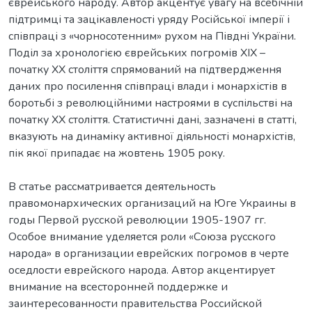
єврейського народу. Автор акцентує увагу на всебічній
підтримці та зацікавленості уряду Російської імперії і
співпраці з «чорносотенним» рухом на Півдні України.
Поділ за хронологією єврейських погромів ХІХ –
початку ХХ століття спрямований на підтвердження
даних про посилення співпраці влади і монархістів в
боротьбі з революційними настроями в суспільстві на
початку ХХ століття. Статистичні дані, зазначені в статті,
вказують на динаміку активної діяльності монархістів,
пік якої припадає на жовтень 1905 року.
В статье рассматривается деятельность
правомонархических организаций на Юге Украины в
годы Первой русской революции 1905-1907 гг.
Особое внимание уделяется роли «Союза русского
народа» в организации еврейских погромов в черте
оседлости еврейского народа. Автор акцентирует
внимание на всесторонней поддержке и
заинтересованности правительства Российской