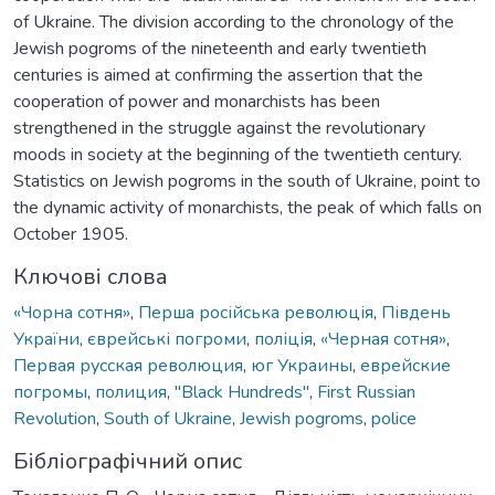
of Ukraine. The division according to the chronology of the
Jewish pogroms of the nineteenth and early twentieth
centuries is aimed at confirming the assertion that the
cooperation of power and monarchists has been
strengthened in the struggle against the revolutionary
moods in society at the beginning of the twentieth century.
Statistics on Jewish pogroms in the south of Ukraine, point to
the dynamic activity of monarchists, the peak of which falls on
October 1905.
Ключові слова
«Чорна сотня»
,
Перша російська революція
,
Південь
України
,
єврейські погроми
,
поліція
,
«Черная сотня»
,
Первая русская революция
,
юг Украины
,
еврейские
погромы
,
полиция
,
"Black Hundreds"
,
First Russian
Revolution
,
South of Ukraine
,
Jewish pogroms
,
police
Бібліографічний опис