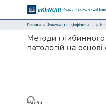
Розділи та колекції
Пошу
Головна
Факультет радіофізики, біомедичної електроніки та комп’ютерних систем
Методи глибинного 
патологій на основі
Вантажиться...
Файли