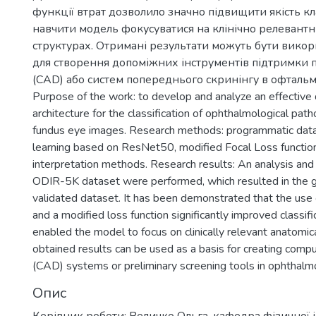
функції втрат дозволило значно підвищити якість кл
навчити модель фокусуватися на клінічно релевант
структурах. Отримані результати можуть бути викор
для створення допоміжних інструментів підтримки 
(CAD) або систем попереднього скринінгу в офтальмо
Purpose of the work: to develop and analyze an effective
architecture for the classification of ophthalmological pat
fundus eye images. Research methods: programmatic data 
learning based on ResNet50, modified Focal Loss functi
interpretation methods. Research results: An analysis and 
ODIR-5K dataset were performed, which resulted in the g
validated dataset. It has been demonstrated that the use o
and a modified loss function significantly improved classifi
enabled the model to focus on clinically relevant anatomic
obtained results can be used as a basis for creating comp
(CAD) systems or preliminary screening tools in ophthalm
Опис