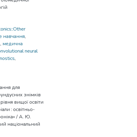
 біомедичної
гій
onics::Other
е навчання
,
ь
,
медична
nvolutional neural
nostics
,
ання для
фундусних знімків
 рівня вищої освіти
али : освітньо-
ніка» / А. Ю.
ький національний