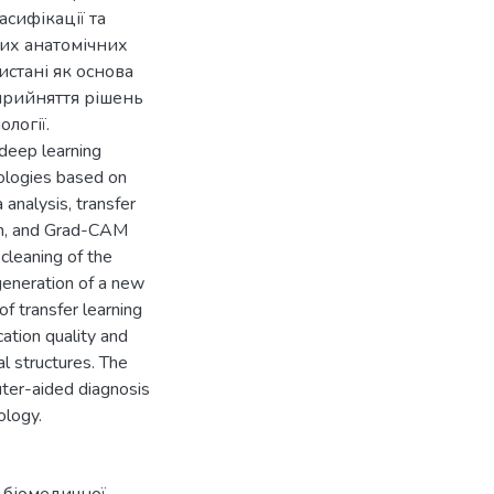
асифікації та
них анатомічних
истані як основа
прийняття рішень
логії.
 deep learning
hologies based on
analysis, transfer
on, and Grad-CAM
cleaning of the
eneration of a new
f transfer learning
cation quality and
al structures. The
uter-aided diagnosis
ology.