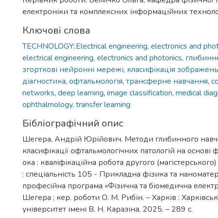
Керівник роботи: Величко Ольга, кафедра фізичної і
електроніки та комплексних інформаційних техноло
Ключові слова
TECHNOLOGY::Electrical engineering, electronics and phot
electrical engineering, electronics and photonics
,
глибинн
згорткові нейронні мережі
,
класифікація зображен
діагностика
,
офтальмологія
,
трансферне навчання
,
co
networks
,
deep learning
,
image classification
,
medical diag
ophthalmology
,
transfer learning
Бібліографічний опис
Шегера, Андрій Юрійович. Методи глибинного навч
класифікації офтальмологічних патологій на основі 
ока : кваліфікаційна робота другого (магістерського)
: спеціальність 105 - Прикладна фізика та наноматері
професійна програма «Фізична та біомедична електро
Шегера ; кер. роботи О. М. Рибін. – Харків : Харківс
університет імені В. Н. Каразіна, 2025. – 289 с.