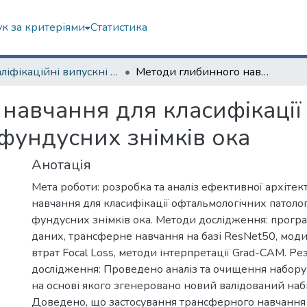
к за критеріями
Статистика
Кваліфікаційні випускні роботи магістрів. Факультет радіофізики, біомедичної електроніки та комп’ютерних систем
Методи глибинного навчання для класифікації офтальмологічних патологій на основі фундусних знімків ока
навчання для класифікації
 фундусних знімків ока
Анотація
Мета роботи: розробка та аналіз ефективної архіте
навчання для класифікації офтальмологічних патолог
фундусних знімків ока. Методи дослідження: прогр
даних, трансферне навчання на базі ResNet50, мод
втрат Focal Loss, методи інтерпретації Grad-CAM. Ре
дослідження: Проведено аналіз та очищення набору
на основі якого згенеровано новий валідований наб
Доведено, що застосування трансферного навчання