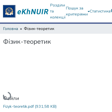
Розділи
Пошук за
та
Статистика
критеріями
колекції
Головна
Фізик-теоретик
Фізик-теоретик
Вантажиться...
Файли
Fizyk-teoretik.pdf
(931,58 KB)