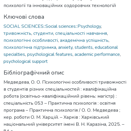
психології та інноваційних оздоровчих технологій
Ключові слова
SOCIAL SCIENCES::Social sciences::Psychology
,
тривожність
,
студенти
,
спеціальності навчання
,
психологічні особливості
,
академічна успішність
,
психологічна підтримка
,
anxiety
,
students
,
educational
specialties
,
psychological features
,
academic performance
,
psychological support
Бібліографічний опис
Медведева, О. О. Психологічні особливості тривожності
в студентів різних спеціальностей : кваліфікаційна
робота (освітньо-кваліфікаційний рівень: магістр) :
спеціальність 053 – Практична психологія : освітня
програма – Практична психологія / О. О. Медведева ;
кер. роботи О. М. Харцій. – Харків : Харківський
національний університет імені В. Н. Каразіна, 2025. –