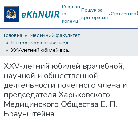
Розділи
Пошук за
та
Статистика
критеріями
колекції
Головна
Медичний факультет
Із історії харківської медичної школи
XXV-летний юбилей врачебной, научной и общественной деятельности почетного члена и председателя Харьковского Медицинского Общества Е. П. Браунштейна
XXV-летний юбилей врачебной,
научной и общественной
деятельности почетного члена и
председателя Харьковского
Медицинского Общества Е. П.
Браунштейна