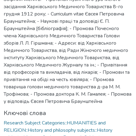
засідання Харківського Медичного Товариства 8-го
грудня 1912 року; - Curriculum vitae Євсея Петровича
Браунштейна; - Наукові праці та доповіді Є. П.
Браунштейна [бібліографія]; - Промова Почесного
члена Харківського Медичного Товариства Голови
зборів Л. Л. Гіршмана; - Адреси: від Харківського
Медичного Товариства, від Ради Жіночого медичного
інституту Харківського Медичного Товариства, від
Харківського Медичного Журналу та ін.; - Привітання
від професорів та викладачів, від лікарів; - Промови та
привітання на обіді на честь ювіляра; - Промова
товариша голови медичного товариства д-ра М. М.
Трофімова; - Промова доктора К. М. Гамалея; - Промова
у відповідь Євсея Петровича Браунштейна
Ключові слова
Research Subject Categories::HUMANITIES and
RELIGION::History and philosophy subjects::History