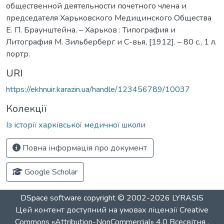
общественной деятельности почетного члена и
председателя Харьковского Медицинского Общества
Е. П. Браунштейна. – Харьков : Типография и
Литография М. Зильберберг и С-вья, [1912]. – 80 с., 1 л.
портр.
URI
https://ekhnuir.karazin.ua/handle/123456789/10037
Колекції
Із історії харківської медичної школи
Повна інформація про документ
Google Scholar
DSpace software
copyright © 2002-2026
LYRASIS
Цей контент доступний на умовах ліцензії
Creative
Commons «Attribution-NonCommercial» 4.0 Всесвітня
.