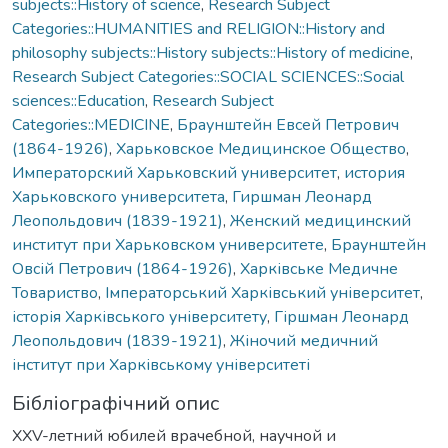
subjects::History of science
,
Research Subject
Categories::HUMANITIES and RELIGION::History and
philosophy subjects::History subjects::History of medicine
,
Research Subject Categories::SOCIAL SCIENCES::Social
sciences::Education
,
Research Subject
Categories::MEDICINE
,
Браунштейн Евсей Петрович
(1864-1926)
,
Харьковское Медицинское Общество
,
Императорский Харьковский университет
,
история
Харьковского университета
,
Гиршман Леонард
Леопольдович (1839-1921)
,
Женский медицинский
институт при Харьковском университете
,
Браунштейн
Овсій Петрович (1864-1926)
,
Харківське Медичне
Товариство
,
Імператорський Харківський університет
,
історія Харківського університету
,
Гіршман Леонард
Леопольдович (1839-1921)
,
Жіночий медичний
інститут при Харківському університеті
Бібліографічний опис
XXV-летний юбилей врачебной, научной и