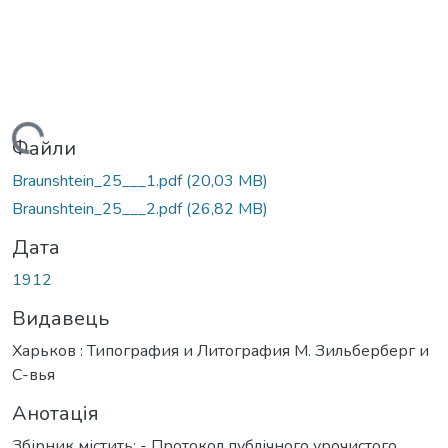
ажиться...
Файли
Braunshtein_25___1.pdf
(20,03 MB)
Braunshtein_25___2.pdf
(26,82 MB)
Дата
1912
Видавець
Харьков : Типография и Литография М. Зильберберг и
С-вья
Анотація
Збірник містить: - Протокол публічного урочистого