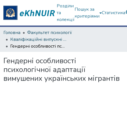
Розділи
Пошук за
та
Статистика
критеріями
колекції
Головна
Факультет психології
Кваліфікаційні випускні роботи магістрів. Факультет психології
Гендерні особливості психологічної адаптації вимушених українських мігрантів
Гендерні особливості
психологічної адаптації
вимушених українських мігрантів