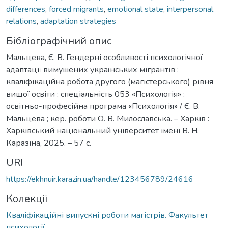
differences
,
forced migrants
,
emotional state
,
interpersonal
relations
,
adaptation strategies
Бібліографічний опис
Мальцева, Є. В. Гендерні особливості психологічної
адаптації вимушених українських мігрантів :
кваліфікаційна робота другого (магістерського) рівня
вищої освіти : спеціальність 053 «Психологія» :
освітньо-професійна програма «Психологія» / Є. В.
Мальцева ; кер. роботи О. В. Милославська. – Харків :
Харківський національний університет імені В. Н.
Каразіна, 2025. – 57 с.
URI
https://ekhnuir.karazin.ua/handle/123456789/24616
Колекції
Кваліфікаційні випускні роботи магістрів. Факультет
психології