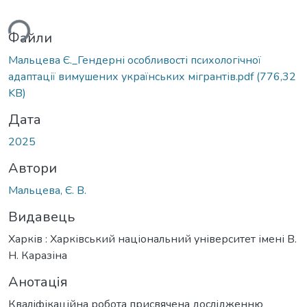
ться...
Файли
Мальцева Є._Гендерні особливості психологічної
адаптації вимушених українських мігрантів.pdf
(776,32
KB)
Дата
2025
Автори
Мальцева, Є. В.
Видавець
Харків : Харківський національний університет імені В.
Н. Каразіна
Анотація
Кваліфікаційна робота присвячена дослідженню