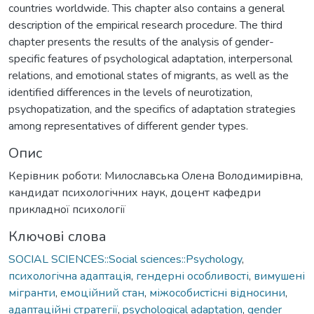
countries worldwide. This chapter also contains a general
description of the empirical research procedure. The third
chapter presents the results of the analysis of gender-
specific features of psychological adaptation, interpersonal
relations, and emotional states of migrants, as well as the
identified differences in the levels of neurotization,
psychopatization, and the specifics of adaptation strategies
among representatives of different gender types.
Опис
Керівник роботи: Милославська Олена Володимирівна,
кандидат психологічних наук, доцент кафедри
прикладної психології
Ключові слова
SOCIAL SCIENCES::Social sciences::Psychology
,
психологічна адаптація
,
гендерні особливості
,
вимушені
мігранти
,
емоційний стан
,
міжособистісні відносини
,
адаптаційні стратегії
,
psychological adaptation
,
gender