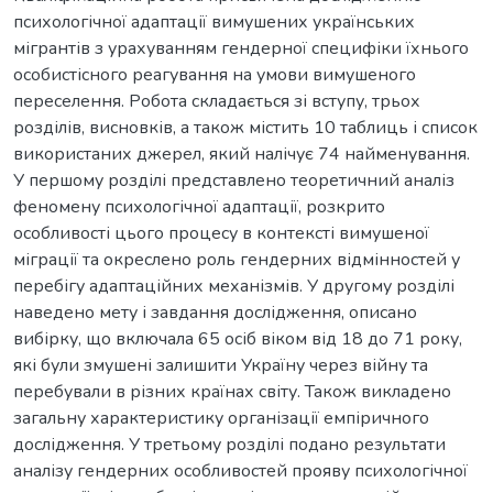
психологічної адаптації вимушених українських
мігрантів з урахуванням гендерної специфіки їхнього
особистісного реагування на умови вимушеного
переселення. Робота складається зі вступу, трьох
розділів, висновків, а також містить 10 таблиць і список
використаних джерел, який налічує 74 найменування.
У першому розділі представлено теоретичний аналіз
феномену психологічної адаптації, розкрито
особливості цього процесу в контексті вимушеної
міграції та окреслено роль гендерних відмінностей у
перебігу адаптаційних механізмів. У другому розділі
наведено мету і завдання дослідження, описано
вибірку, що включала 65 осіб віком від 18 до 71 року,
які були змушені залишити Україну через війну та
перебували в різних країнах світу. Також викладено
загальну характеристику організації емпіричного
дослідження. У третьому розділі подано результати
аналізу гендерних особливостей прояву психологічної