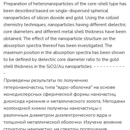
Preparation of heteronanoparticles of the core-shell type has
been described based on single-dispersed spherical
nanoparticles of silicon dioxide and gold. Using the colloid
chemistry techniques, nanoparticles having different dielectric
core diameters and different metal shell thickness have been
obtained. The effect of the nanoparticle structure on the
absorption spectra thereof has been investigated. The
maximum position in the absorption spectra has been shown
to be defined by dielectric core diameter ratio to the gold
shell thickness in the SiO2/Au nanoparticles. - - - - - - - - - -
-
Приведены результаты по получению
гетеронаночастиц типа "ядро-оболочка" на основе
монодисперсных сферической формы наночастиц
диоксида кремния и металлического золота. Методами
коллоидной химии получены наночастицы с
различным диаметром диэлектрического ядра и
толщиной металлической оболочки. Изучено влияние
структуры наночастиц на спектры поглощения.