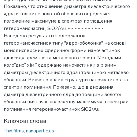
Показано, что отношение диаметра диэлектрического
ядра к толщине золотой оболочки определяет
положение максимума в спектрах поглощения
гетеронаночастиц SiO2/Au. - - - - - - - - - - -
Наведено результати з одержання
гетеронаночастинок типу "ядро-оболонка" на основі
монодисперсних сферичної форми наночастинок
діоксиду кремнію та металевого золота. Методами
колоїдної хімії одержано наночастинки з різним
діаметром діелектричного ядра і товщиною металевої
оболонки. Вивчено вплив структури наночастинок на
спектри поглинання. Показано, що відношення
діаметра діелектричного ядра до товщини золотої
оболонки визначає положення максимуму в спектрах
поглинання гетеронаночастинок SiO2/Au.
Ключові слова
Thin films
,
nanoparticles