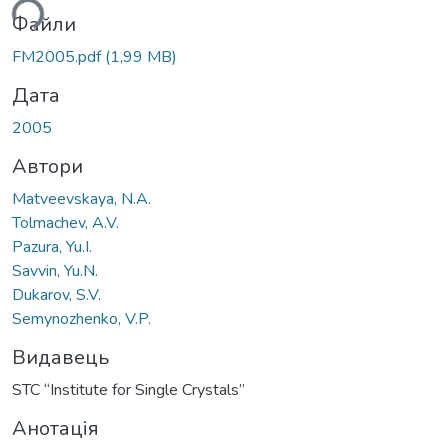
ься...
Файли
FM2005.pdf
(1,99 MB)
Дата
2005
Автори
Matveevskaya, N.A.
Tolmachev, A.V.
Pazura, Yu.I.
Savvin, Yu.N.
Dukarov, S.V.
Semynozhenko, V.P.
Видавець
STC “Institute for Single Crystals”
Анотація