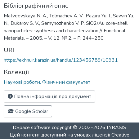
Бібліографічний опис
Matveevskaya N. A., Tolmachev A. V., Pazura Yu. I., Savvin Yu.
N., Dukarov S. V., Semynozhenko V. P. SiO2/Au core-shell
nanoparticles: synthesis and characterization // Functional
Materials. – 2005. – V. 12, № 2. – P. 244–250.
URI
https://ekhnuir.karazin.ua/handle/123456789/10931
Колекції
Наукові роботи. Фізичний факультет
Повна інформація про документ
Google Scholar
DSpace software
copyright © 2002-2026
LYRASIS
Цей контент доступний на умовах ліцензії
Creative