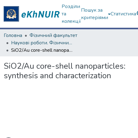
Розділи
Пошук за
та
Статистика
критеріями
колекції
Головна
Фізичний факультет
Наукові роботи. Фізичний факультет
SiO2/Au core-shell nanoparticles: synthesis and characterization
SiO2/Au core-shell nanoparticles:
synthesis and characterization