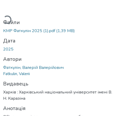
Вантажиться...
Файли
КМР Фаткулін 2025 (1).pdf
(1,39 MB)
Дата
2025
Автори
Фаткулін, Валерій Валерійович
Fatkulin, Valerii
Видавець
Харків : Харківський національний університет імені В.
Н. Каразіна
Анотація