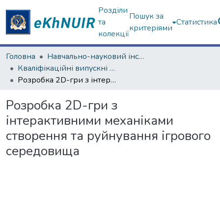
Розділи
Пошук за
та
Статистика
критеріями
колекції
Головна
Навчально-науковий інститут "Каразінський банківський інститут"
Кваліфікаційні випускні роботи магістрів. ННІ "Каразінський банківський інститут"
Розробка 2D-гри з інтерактивними механіками створення та руйнування ігрового середовища
Розробка 2D-гри з
інтерактивними механіками
створення та руйнування ігрового
середовища