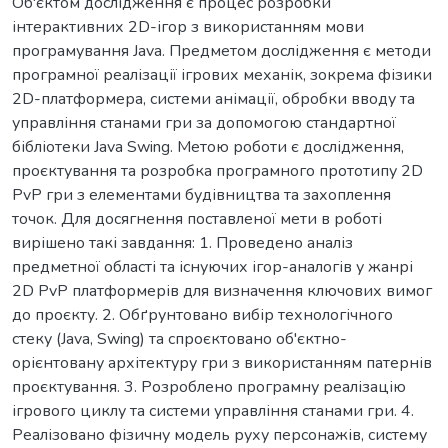
Об'єктом дослідження є процес розробки
інтерактивних 2D-ігор з використанням мови
програмування Java. Предметом дослідження є методи
програмної реалізації ігрових механік, зокрема фізики
2D-платформера, системи анімації, обробки вводу та
управління станами гри за допомогою стандартної
бібліотеки Java Swing. Метою роботи є дослідження,
проєктування та розробка програмного прототипу 2D
PvP гри з елементами будівництва та захоплення
точок. Для досягнення поставленої мети в роботі
вирішено такі завдання: 1. Проведено аналіз
предметної області та існуючих ігор-аналогів у жанрі
2D PvP платформерів для визначення ключових вимог
до проєкту. 2. Обґрунтовано вибір технологічного
стеку (Java, Swing) та спроєктовано об'єктно-
орієнтовану архітектуру гри з використанням патернів
проєктування. 3. Розроблено програмну реалізацію
ігрового циклу та системи управління станами гри. 4.
Реалізовано фізичну модель руху персонажів, систему