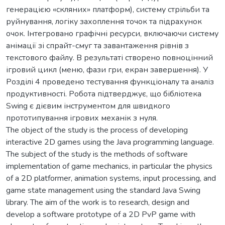
генерацією «скляних» платформ), систему стрільби та
руйнування, логіку захоплення точок та підрахунок
очок. Інтегровано графічні ресурси, включаючи систему
анімації зі спрайт-смуг та завантаження рівнів з
текстового файлу. В результаті створено повноцінний
ігровий цикл (меню, фази гри, екран завершення). У
Розділі 4 проведено тестування функціоналу та аналіз
продуктивності. Робота підтверджує, що бібліотека
Swing є дієвим інструментом для швидкого
прототипування ігрових механік з нуля.
The object of the study is the process of developing
interactive 2D games using the Java programming language.
The subject of the study is the methods of software
implementation of game mechanics, in particular the physics
of a 2D platformer, animation systems, input processing, and
game state management using the standard Java Swing
library. The aim of the work is to research, design and
develop a software prototype of a 2D PvP game with