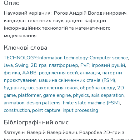
Опис
Науковий керівник : Рогов Андрій Володимирович,
кандидат технічних наук, доцент кафедри
інформаційних технологій та математичного
моделювання
Ключові слова
TECHNOLOGY::Information technology::Computer science
,
Java
,
Swing
,
2D гра
,
платформер
,
PvP
,
ігровий рушій
,
фізика
,
AABB
,
розділення осей
,
анімація
,
патерни
проєктування
,
машина скінченних станів (FSM)
,
будівництво
,
захоплення точок
,
обробка вводу
,
2D
game
,
platformer
,
game engine
,
physics
,
axis separation
,
animation
,
design patterns
,
finite state machine (FSM)
,
construction
,
point capture
,
input processing
Бібліографічний опис
Фаткулін, Валерій Валерійович. Розробка 2D-гри з
інтерактивними механіками створення та руйнування