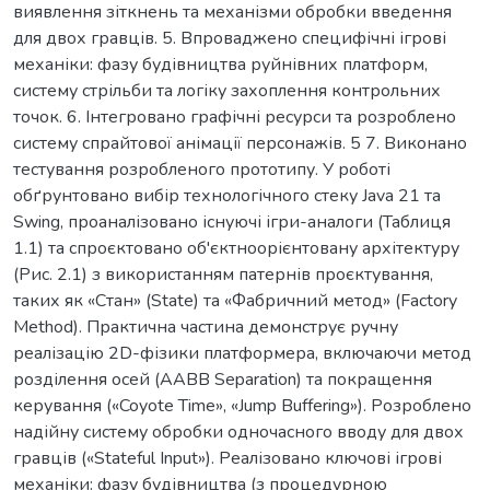
виявлення зіткнень та механізми обробки введення
для двох гравців. 5. Впроваджено специфічні ігрові
механіки: фазу будівництва руйнівних платформ,
систему стрільби та логіку захоплення контрольних
точок. 6. Інтегровано графічні ресурси та розроблено
систему спрайтової анімації персонажів. 5 7. Виконано
тестування розробленого прототипу. У роботі
обґрунтовано вибір технологічного стеку Java 21 та
Swing, проаналізовано існуючі ігри-аналоги (Таблиця
1.1) та спроєктовано об'єктноорієнтовану архітектуру
(Рис. 2.1) з використанням патернів проєктування,
таких як «Стан» (State) та «Фабричний метод» (Factory
Method). Практична частина демонструє ручну
реалізацію 2D-фізики платформера, включаючи метод
розділення осей (AABB Separation) та покращення
керування («Coyote Time», «Jump Buffering»). Розроблено
надійну систему обробки одночасного вводу для двох
гравців («Stateful Input»). Реалізовано ключові ігрові
механіки: фазу будівництва (з процедурною