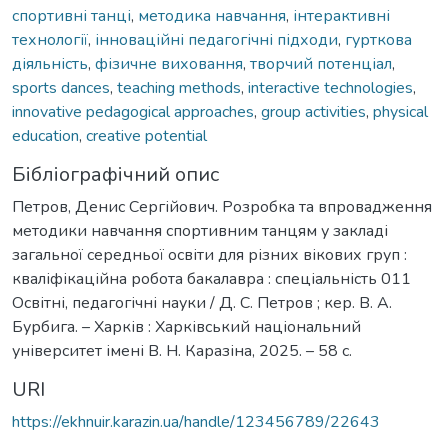
спортивні танці
,
методика навчання
,
інтерактивні
технології
,
інноваційні педагогічні підходи
,
гурткова
діяльність
,
фізичне виховання
,
творчий потенціал
,
sports dances
,
teaching methods
,
interactive technologies
,
innovative pedagogical approaches
,
group activities
,
physical
education
,
creative potential
Бібліографічний опис
Петров, Денис Сергійович. Розробка та впровадження
методики навчання спортивним танцям у закладі
загальної середньої освіти для різних вікових груп :
кваліфікаційна робота бакалавра : спеціальність 011
Освітні, педагогічні науки / Д. С. Петров ; кер. В. А.
Бурбига. – Харків : Харківський національний
університет імені В. Н. Каразіна, 2025. – 58 с.
URI
https://ekhnuir.karazin.ua/handle/123456789/22643