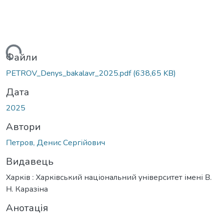
иться...
Файли
PETROV_Denys_bakalavr_2025.pdf
(638,65 KB)
Дата
2025
Автори
Петров, Денис Сергійович
Видавець
Харків : Харківський національний університет імені В.
Н. Каразіна
Анотація