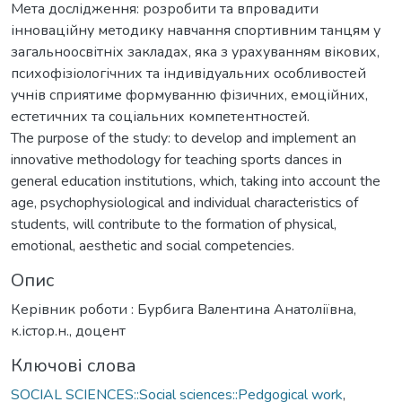
Мета дослідження: розробити та впровадити
інноваційну методику навчання спортивним танцям у
загальноосвітніх закладах, яка з урахуванням вікових,
психофізіологічних та індивідуальних особливостей
учнів сприятиме формуванню фізичних, емоційних,
естетичних та соціальних компетентностей.
The purpose of the study: to develop and implement an
innovative methodology for teaching sports dances in
general education institutions, which, taking into account the
age, psychophysiological and individual characteristics of
students, will contribute to the formation of physical,
emotional, aesthetic and social competencies.
Опис
Керівник роботи : Бурбига Валентина Анатоліївна,
к.істор.н., доцент
Ключові слова
SOCIAL SCIENCES::Social sciences::Pedgogical work
,