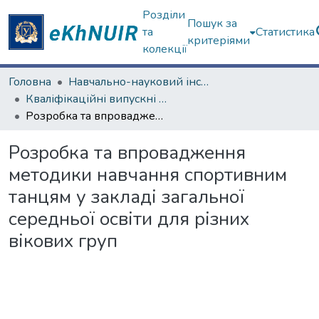
Розділи
Пошук за
та
Статистика
критеріями
колекції
Головна
Навчально-науковий інститут «Українська інженерно-педагогічна академія»
Кваліфікаційні випускні роботи бакалаврів. Навчально-науковий інститут «Українська інженерно-педагогічна академія»
Розробка та впровадження методики навчання спортивним танцям у закладі загальної середньої освіти для різних вікових груп
Розробка та впровадження
методики навчання спортивним
танцям у закладі загальної
середньої освіти для різних
вікових груп