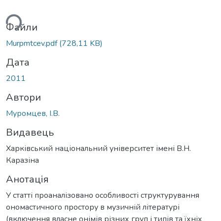
ься...
Файли
Murpmtcev.pdf
(728,11 KB)
Дата
2011
Автори
Муромцев, І.В.
Видавець
Харківський національний університет імені В.Н.
Каразіна
Анотація
У статті проаналізовано особливості структурування
ономастичного простору в музичній літературі
(включення власне онімів різних груп і типів та їхніх