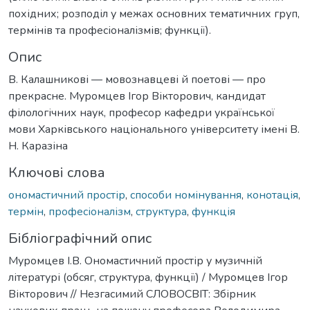
похідних; розподіл у межах основних тематичних груп,
термінів та професіоналізмів; функції).
Опис
В. Калашникові — мовознавцеві й поетові — про
прекрасне. Муромцев Ігор Вікторович, кандидат
філологічних наук, професор кафедри української
мови Харківського національного університету імені В.
Н. Каразіна
Ключові слова
ономастичний простір
,
способи номінування
,
конотація
,
термін
,
професіоналізм
,
структура
,
функція
Бібліографічний опис
Муромцев І.В. Ономастичний простір у музичній
літературі (обсяг, структура, функції) / Муромцев Ігор
Вікторович // Незгасимий СЛОВОСВІТ: Збірник