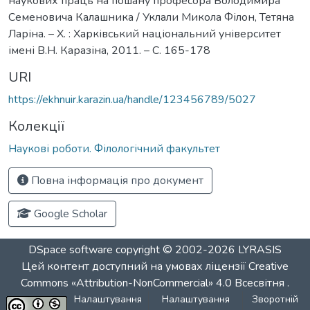
наукових праць на пошану професора Володимира
Семеновича Калашника / Уклали Микола Філон, Тетяна
Ларіна. – Х. : Харківський національний університет
імені В.Н. Каразіна, 2011. – С. 165-178
URI
https://ekhnuir.karazin.ua/handle/123456789/5027
Колекції
Наукові роботи. Філологічний факультет
Повна інформація про документ
Google Scholar
DSpace software
copyright © 2002-2026
LYRASIS
Цей контент доступний на умовах ліцензії
Creative
Commons «Attribution-NonCommercial» 4.0 Всесвітня
.
Налаштування
Налаштування
Зворотній