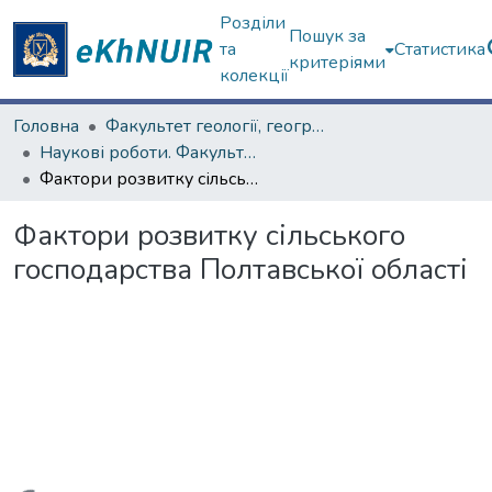
Розділи
Пошук за
та
Статистика
критеріями
колекції
Головна
Факультет геології, географіії, рекреації і туризму
Наукові роботи. Факультет геології, географіії, рекреації і туризму
Фактори розвитку сільського господарства Полтавської області
Фактори розвитку сільського
господарства Полтавської області