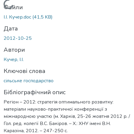
Вантажиться...
Файли
І.І. Кучер.doc
(41,5 KB)
Дата
2012-10-25
Автори
Кучер, І.І.
Ключові слова
сільське господарство
Бібліографічний опис
Регіон – 2012: стратегія оптимального розвитку:
матеріали науково-практичної конференції з
міжнародною участю (м. Харків, 25-26 жовтня 2012 р. /
Гол. ред. колегії В.С. Бакіров. – Х.: ХНУ імені В.Н.
Каразіна, 2012. – 247-250 с.